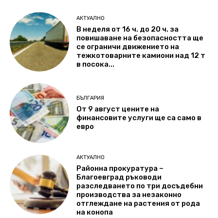
АКТУАЛНО
В неделя от 16 ч. до 20 ч. за
повишаване на безопасността ще
се ограничи движението на
тежкотоварните камиони над 12 т
в посока...
БЪЛГАРИЯ
От 9 август цените на
финансовите услуги ще са само в
евро
АКТУАЛНО
Районна прокуратура –
Благоевград ръководи
разследването по три досъдебни
производства за незаконно
отглеждане на растения от рода
на конопа