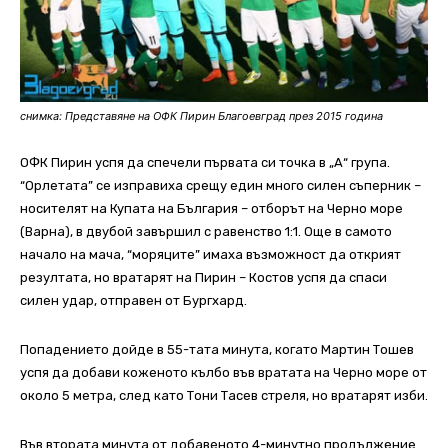
снимка: Представяне на ОФК Пирин Благоевград през 2015 година
ОФК Пирин успя да спечели първата си точка в „А“ група.
“Орлетата” се изправиха срещу един много силен съперник –
носителят на Купата на България – отборът на Черно море
(Варна), в двубой завършил с равенство 1:1. Още в самото
начало на мача, “моряците” имаха възможност да открият
резултата, но вратарят на Пирин – Костов успя да спаси
силен удар, отправен от Бургхард.
Попадението дойде в 55-тата минута, когато Мартин Тошев
успя да добави коженото кълбо във вратата на Черно море от
около 5 метра, след като Тони Тасев стреля, но вратарят изби.
Във втората минута от добавеното 4-минутно продължение