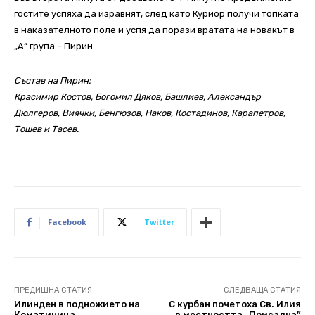
гостите успяха да изравнят, след като Куриор получи топката
в наказателното поле и успя да порази вратата на новакът в
„А“ група
– Пирин.
Състав на Пирин:
Красимир Костов, Богомил Дяков, Башлиев, Александър
Дюлгеров, Виячки, Бенгюзов, Наков, Костадинов, Карапетров,
Тошев и Тасев.
Facebook
Twitter
ПРЕДИШНА СТАТИЯ
СЛЕДВАЩА СТАТИЯ
Илинден в подножието на
С курбан почетоха Св. Илия
Коматиница
в местността „Присадна”