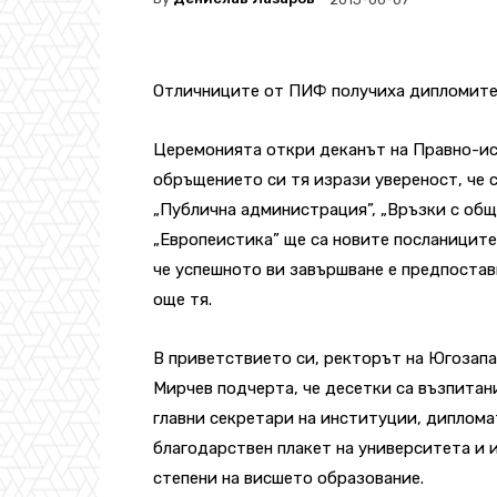
Отличниците от ПИФ получиха дипломите
Церемонията откри деканът на Правно-ис
обръщението си тя изрази увереност, че 
„Публична администрация”, „Връзки с об
„Европеистика” ще са новите посланиците 
че успешното ви завършване е предпостав
още тя.
В приветствието си, ректорът на Югозапа
Мирчев подчерта, че десетки са възпитан
главни секретари на институции, диплома
благодарствен плакет на университета и
степени на висшето образование.