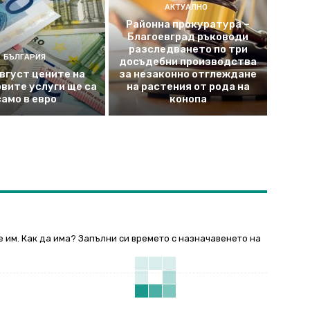
АКТУАЛНО
Районна прокуратура –
Благоевград ръководи
разследването по три
БЪЛГАРИЯ
досъдебни производства
август цените на
за незаконно отглеждане
вите услуги ще са
на растения от рода на
само в евро
конопа
 им. Как да има? Запълни си времето с назначавенето на