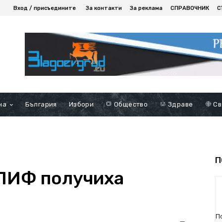
Вход / присъедините
За контакти
За реклама
СПРАВОЧНИК
С
на
България
Избори
Общество
Здраве
Св
П
 ПИФ получиха
П