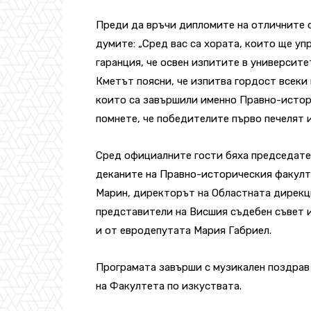
Преди да връчи дипломите на отличните с
думите: „Сред вас са хората, които ще уп
гаранция, че освен изпитите в университе
Кметът поясни, че изпитва гордост всеки
които са завършили именно Правно-истори
помнете, че победителите първо печелят и
Сред официалните гости бяха председател
деканите на Правно-историческия факулте
Марин, директорът на Областната дирекци
представители на Висшия съдебен съвет и
и от евродепутата Мария Габриел.
Програмата завърши с музикален поздрав 
на Факултета по изкуствата.