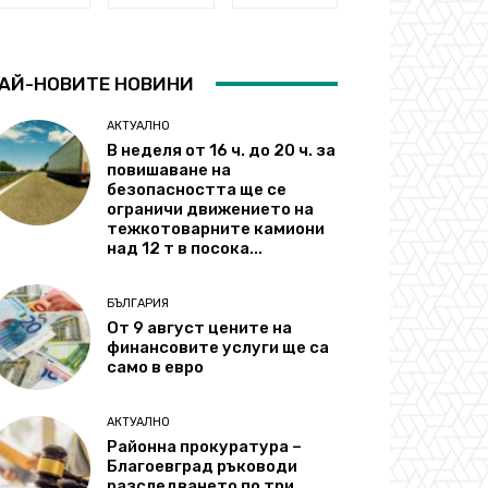
АЙ-НОВИТЕ НОВИНИ
АКТУАЛНО
В неделя от 16 ч. до 20 ч. за
повишаване на
безопасността ще се
ограничи движението на
тежкотоварните камиони
над 12 т в посока...
БЪЛГАРИЯ
От 9 август цените на
финансовите услуги ще са
само в евро
АКТУАЛНО
Районна прокуратура –
Благоевград ръководи
разследването по три