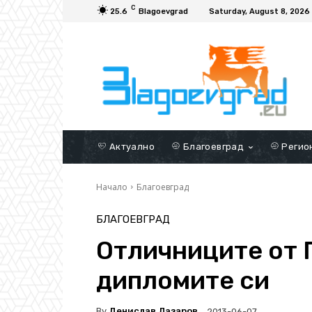
C
25.6
Blagoevgrad
Saturday, August 8, 2026
Актуално
Благоевград
Регио
Начало
Благоевград
БЛАГОЕВГРАД
Отличниците от
дипломите си
By
Денислав Лазаров
2013-06-07