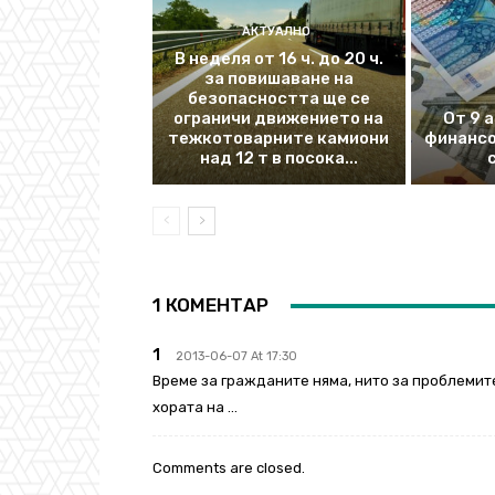
АКТУАЛНО
В неделя от 16 ч. до 20 ч.
за повишаване на
безопасността ще се
ограничи движението на
От 9 
тежкотоварните камиони
финансо
над 12 т в посока...
1 КОМЕНТАР
1
2013-06-07 At 17:30
Време за гражданите няма, нито за проблемите
хората на …
Comments are closed.