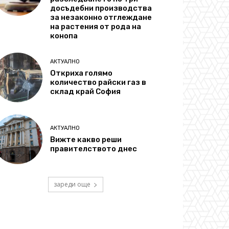
досъдебни производства
за незаконно отглеждане
на растения от рода на
конопа
АКТУАЛНО
Откриха голямо
количество райски газ в
склад край София
АКТУАЛНО
Вижте какво реши
правителството днес
зареди още