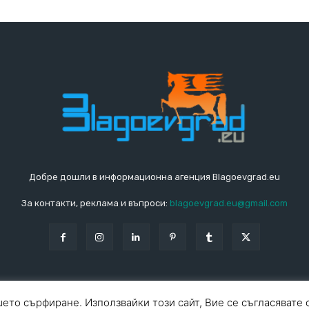
Добре дошли в информационна агенция Blagoevgrad.eu
За контакти, реклама и въпроси:
blagoevgrad.eu@gmail.com
ето сърфиране. Използвайки този сайт, Вие се съгласявате 