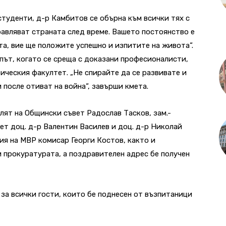
туденти, д-р Камбитов се обърна към всички тях с
равляват страната след време. Вашето постоянство е
та, вие ще положите успешно и изпитите на живота“.
 път, когато се среща с доказани професионалисти,
ческия факултет. „Не спирайте да се развивате и
 после отиват на война“, завърши кмета.
ят на Общински съвет Радослав Тасков, зам.-
т доц. д-р Валентин Василев и доц. д-р Николай
я на МВР комисар Георги Костов, както и
 прокуратурата, а поздравителен адрес бе получен
за всички гости, които бе поднесен от възпитаници