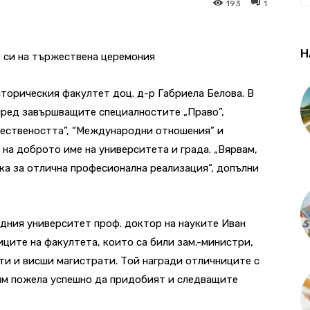
193
1
Н
 си на тържествена церемония
торическия факултет доц. д-р Габриела Белова. В
сред завършващите специалностите „Право”,
ществеността”, “Международни отношения” и
на доброто име на университета и града. „Вярвам,
ка за отлична професионална реализация“, допълни
дния университет проф. доктор на науките Иван
иците на факултета, които са били зам.-министри,
ти и висши магистрати. Той награди отличниците с
 им пожела успешно да придобият и следващите