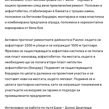
изцяло променен след вече приключилия ремонт. Положен е
асфалтобетон, стабилизиран е банкета с трошен камък,
положени са бетонови бордюри, монтирана е нова еластична
и комбинирана предпазна ограда, положена е хоризонтална
маркировка от бяла боя.
Активно протичат ремонтните дейности в Разлог, където се
асфалтират 2300 м улици и се изграждат 1000 м тротоари.
Фрезова се съществуващата асфалтова настилка и се полага
нов пласт износващ асфалтобетон. На местата, където е
необходимо ще се полага втори пласт неплътен
асфалтобетон (биндер). Подменят се съществуващите
бордюри по цялата дължина на проектния участък и се
поставят нови на местата, където липсват. Подменя се и
цялата тротоарна настилка, като се изграждат понижения в
участъците на входове за гаражи и подходи за
промишлените предприятия.
Интензивно се работи по пътя Баня – Долно Драглище.