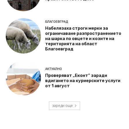
БЛАГОЕВГРАД
Набелязаха строги мерки за
ограничаване разпространението
на шарка по овцете и козите на
територията на област
Благоевград
АКТУАЛНО
Проверяват „Еконт“ заради
вдигането на куриерските услуги
от 1 август
зареди още