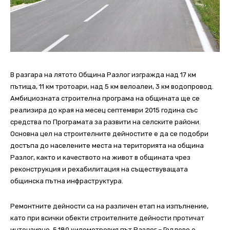
В разгара на лятото Община Разлог изгражда над 17 км
пътища, 11 км тротоари, над 5 км велоалеи, 3 км водопровод.
Амбициозната строителна програма на общината ще се
реализира до края на месец септември 2015 година със
средства по Програмата за развити на селските райони.
Основна цел на строителните дейностите е да се подобри
достъпа до населените места на територията на община
Разлог, както и качеството на живот в общината чрез
реконструкция и рехабилитация на съществуващата
общинска пътна инфраструктура.
Ремонтните дейности са на различен етап на изпълнение,
като при всички обекти строителните дейности протичат
интензивно. 5,189 километровия път Разлог – Годлево е