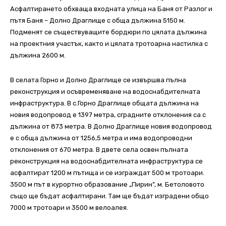
Асфалтирането обхваща входната улица на Баня от Разлог и
пътя Баня – Долно Драглище с обща дължина 5150 м.
Подменят се съществуващите бордюри по цялата дължина
на проектния участък, както и цялата тротоарна настилка с
дължина 2600 м.
В селата Горно и Долно Драглище се извършва пълна
реконструкция и осъвременяване на водоснабдителната
инфраструктура. В с.Горно Драглище общата дължина на
новия водопровод е 1397 метра, сградните отклонения са с
дължина от 873 метра. В Долно Драглище новия водопровод
е с обща дължина от 1256,5 метра и има водопроводни
отклонения от 670 метра. В двете села освен пълната
реконструкция на водоснабдителната инфраструктура се
асфалтират 1200 м пътища и се изграждат 500 м тротоари.
3500 м път в курортно образование „Пирин”, м. Бетоловото
също ще бъдат асфалтирани. Там ще бъдат изградени общо
7000 м тротоари и 3500 м велоалея.