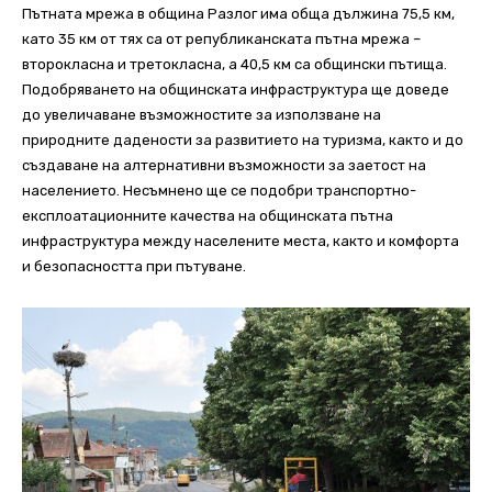
Пътната мрежа в община Разлог има обща дължина 75,5 км,
като 35 км от тях са от републиканската пътна мрежа –
второкласна и третокласна, а 40,5 км са общински пътища.
Подобряването на общинската инфраструктура ще доведе
до увеличаване възможностите за използване на
природните дадености за развитието на туризма, както и до
създаване на алтернативни възможности за заетост на
населението. Несъмнено ще се подобри транспортно-
експлоатационните качества на общинската пътна
инфраструктура между населените места, както и комфорта
и безопасността при пътуване.