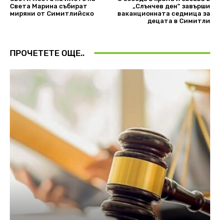
Света Марина събират
„Слънчев ден” завърши
миряни от Симитлийско
ваканционната седмица за
децата в Симитли
ПРОЧЕТЕТЕ ОЩЕ..