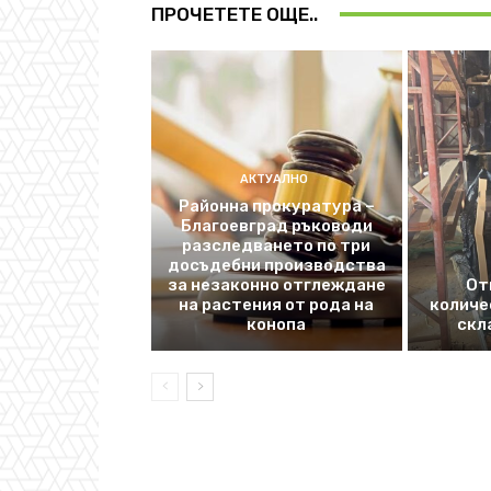
ПРОЧЕТЕТЕ ОЩЕ..
АКТУАЛНО
Районна прокуратура –
Благоевград ръководи
разследването по три
досъдебни производства
за незаконно отглеждане
От
на растения от рода на
количе
конопа
скл