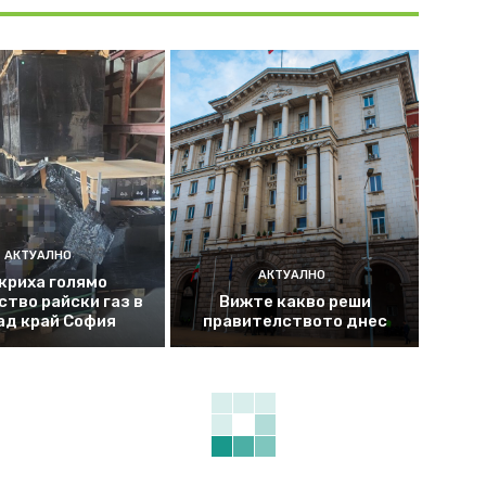
АКТУАЛНО
АКТУАЛНО
криха голямо
ство райски газ в
Вижте какво реши
ад край София
правителството днес