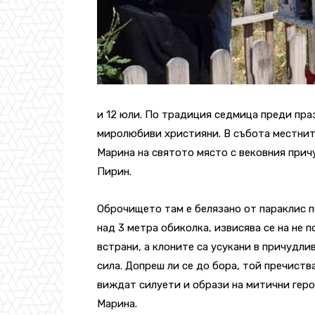
и 12 юли. По традиция седмица преди праз
миролюбиви християни. В събота местните
Марина на святото място с вековния прич
Пирин.
Оброчището там е белязано от параклис по
над 3 метра обиколка, извисява се на не п
встрани, а клоните са усукани в причудли
сила. Допреш ли се до бора, той пречиств
виждат силуети и образи на митични герои
Марина.