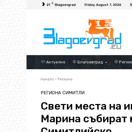
C
21
Blagoevgrad
Friday, August 7, 2026
Актуално
Благоевград
Регио
Начало
Региона
РЕГИОНА
СИМИТЛИ
Свети места на и
Марина събират 
Симитлийско