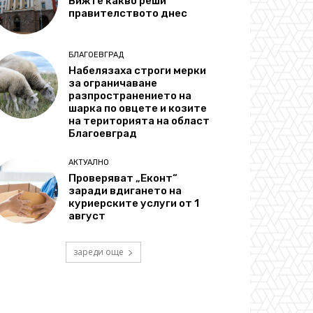
Вижте какво реши
правителството днес
БЛАГОЕВГРАД
Набелязаха строги мерки
за ограничаване
разпространението на
шарка по овцете и козите
на територията на област
Благоевград
АКТУАЛНО
Проверяват „Еконт“
заради вдигането на
куриерските услуги от 1
август
зареди още