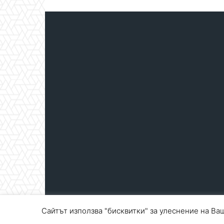
Сайтът използва "бисквитки" за улеснение на Ваш
© Blagoevgrad.EU 2010 - 2026
Общи условия
|