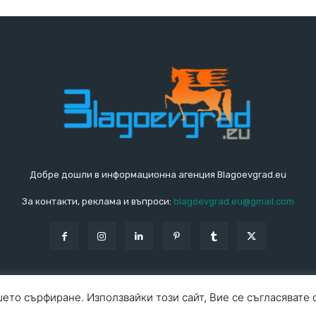
Добре дошли в информационна агенция Blagoevgrad.eu
За контакти, реклама и въпроси:
blagoevgrad.eu@gmail.com
ето сърфиране. Използвайки този сайт, Вие се съгласявате 
За ко