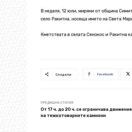
В неделя, 12 юли, миряни от община Симит
село Ракитна, носеща името на Света Мар
Кметствата в селата Сенокос и Ракитна к
Facebook
Сподели
ПРЕДИШНА СТАТИЯ
Oт 17 ч. до 20 ч. се ограничава движени
на тежкотоварните камиони