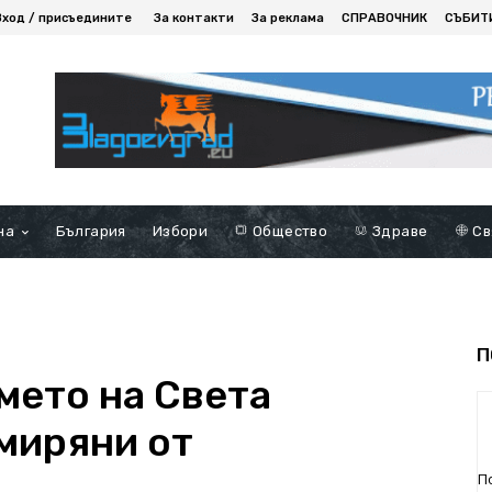
Вход / присъедините
За контакти
За реклама
СПРАВОЧНИК
СЪБИТ
на
България
Избори
Общество
Здраве
Св
П
мето на Света
миряни от
П