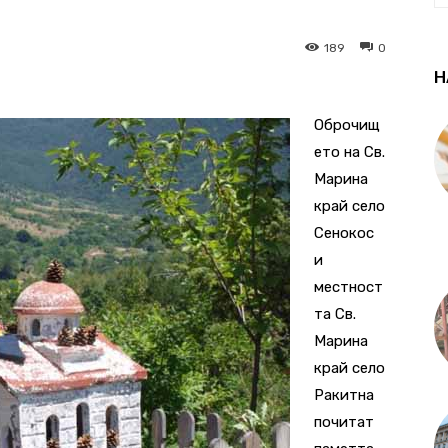
189
0
Н
Оброчищ
ето на Св.
Марина
край село
Сенокос
и
местност
та Св.
Марина
край село
Ракитна
почитат