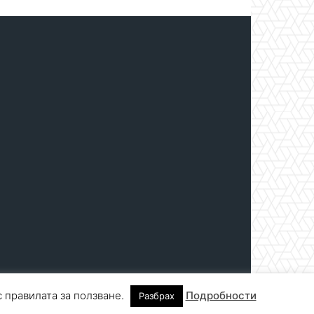
с правилата за ползване.
Подробности
Разбрах
нтакти
За реклама
СПРАВОЧНИК
СЪБИТИЯ