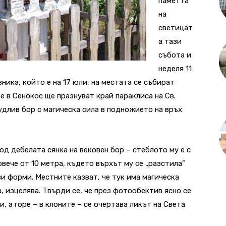
паметта
на
светицат
а тази
събота и
неделя 11
ника, който е на 17 юли, на местата се събират
 в Сенокос ще празнуват край параклиса на Св.
удлив бор с магическа сила в подножието на връх
д дебелата сянка на вековен бор – стеблото му е с
овече от 10 метра, където върхът му се „разстила”
ви форми. Местните казват, че тук има магическа
а, изцелява. Твърди се, че през фотообектив ясно се
, а горе – в клоните – се очертава ликът на Света