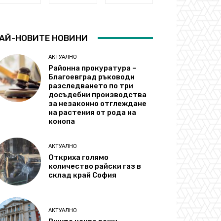
АЙ-НОВИТЕ НОВИНИ
АКТУАЛНО
Районна прокуратура –
Благоевград ръководи
разследването по три
досъдебни производства
за незаконно отглеждане
на растения от рода на
конопа
АКТУАЛНО
Откриха голямо
количество райски газ в
склад край София
АКТУАЛНО