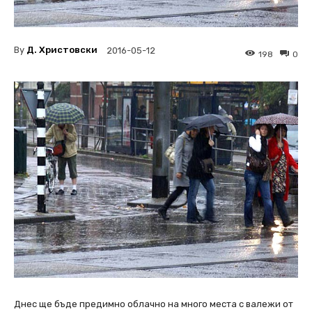
By
Д. Христовски
2016-05-12
198
0
Днес ще бъде предимно облачно на много места с валежи от