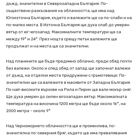
дъжд, значителни в Северозападна България. По-
съществени разкъсвания на облачността, ще има над
Югоизточна България, където и валежите ще са по-слаби и на
по-малко места. В Източна България ще духа слаб до умерен
вятър от юг-югозапад. Максималните температури ще са
между 19° и 24°. През нощта срещу петък валежите ще
продължат и на места ще са значителни.
Над планините ще бъде предимно облачно, преди обяд почти
без валежи. Около и след обяд от запад ще започнат валежи
от дъжд, на отделни места придружени с гръмотевици. По-
значителни ще са валежите в масивите от Западна България.
По най-високите върхове на Рила и Пирин ще вали мокър сняг.
Ще духа умерен до силен югозападен вятър. Максималната
температура на височина 1200 метра ще бъде около 16°, на
2000 метра – около 9°.
Над Черноморието облачността ще е променлива, по-
значителна по-северния бряг, където ще има превалявания