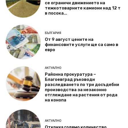
се ограничи движението на
тежкотоварните камиони над 12 т
в посока...
БЪЛГАРИЯ
От 9 август цените на
финансовите услуги ще са само в
евро
АКТУАЛНО
Районна прокуратура –
Благоевград ръководи
разследването по три досъдебни
производства за незаконно
отглеждане на растения от рода
на конопа
АКТУАЛНО
Откриха голямо количество