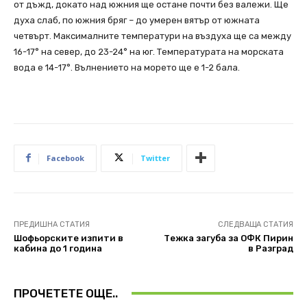
от дъжд, докато над южния ще остане почти без валежи. Ще
духа слаб, по южния бряг – до умерен вятър от южната
четвърт. Максималните температури на въздуха ще са между
16-17° на север, до 23-24° на юг. Температурата на морската
вода е 14-17°. Вълнението на морето ще е 1-2 бала.
Facebook
Twitter
ПРЕДИШНА СТАТИЯ
СЛЕДВАЩА СТАТИЯ
Шофьорските изпити в
Тежка загуба за OФК Пирин
кабина до 1 година
в Разград
ПРОЧЕТЕТЕ ОЩЕ..