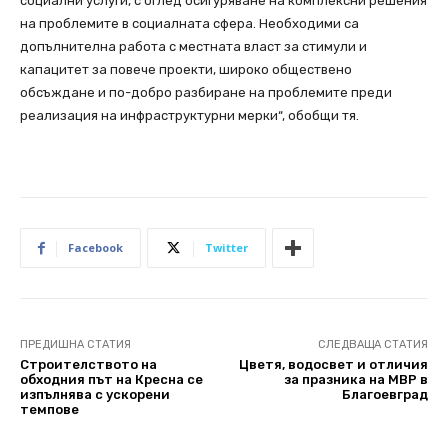
социални услуги, с оглед осигуряване на комплексни решения
на проблемите в социалната сфера. Необходими са
допълнителна работа с местната власт за стимули и
капацитет за повече проекти, широко обществено
обсъждане и по-добро разбиране на проблемите преди
реализация на инфраструктурни мерки“, обобщи тя.
Facebook
Twitter
ПРЕДИШНА СТАТИЯ
СЛЕДВАЩА СТАТИЯ
Строителството на
Цветя, водосвет и отличия
обходния път на Кресна се
за празника на МВР в
изпълнява с ускорени
Благоевград
темпове