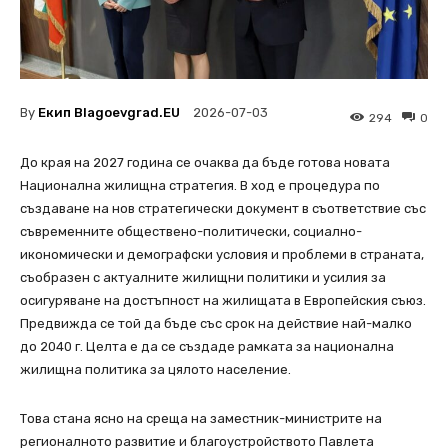
By
Екип Blagoevgrad.EU
2026-07-03
294
0
До края на 2027 година се очаква да бъде готова новата
Национална жилищна стратегия. В ход е процедура по
създаване на нов стратегически документ в съответствие със
съвременните обществено-политически, социално-
икономически и демографски условия и проблеми в страната,
съобразен с актуалните жилищни политики и усилия за
осигуряване на достъпност на жилищата в Европейския съюз.
Предвижда се той да бъде със срок на действие най-малко
до 2040 г. Целта е да се създаде рамката за национална
жилищна политика за цялото население.
Това стана ясно на среща на заместник-министрите на
регионалното развитие и благоустройството Павлета