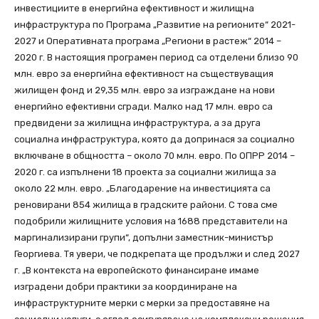
инвестициите в енергийна ефективност и жилищна
инфраструктура по Програма „Развитие на регионите“ 2021-
2027 и Оперативната програма „Региони в растеж“ 2014 –
2020 г. В настоящия програмен период са отделени близо 90
млн. евро за енергийна ефективност на съществуващия
жилищен фонд и 29,35 млн. евро за изграждане на нови
енергийно ефективни сгради. Малко над 17 млн. евро са
предвидени за жилищна инфраструктура, а за друга
социална инфраструктура, която да допринася за социално
включване в общността – около 70 млн. евро. По ОПРР 2014 –
2020 г. са изпълнени 18 проекта за социални жилища за
около 22 млн. евро. „Благодарение на инвестицията са
реновирани 854 жилища в градските райони. С това сме
подобрили жилищните условия на 1688 представители на
маргинализирани групи“, допълни заместник-министър
Георгиева. Тя увери, че подкрепата ще продължи и след 2027
г. „В контекста на европейското финансиране имаме
изградени добри практики за координиране на
инфраструктурните мерки с мерки за предоставяне на