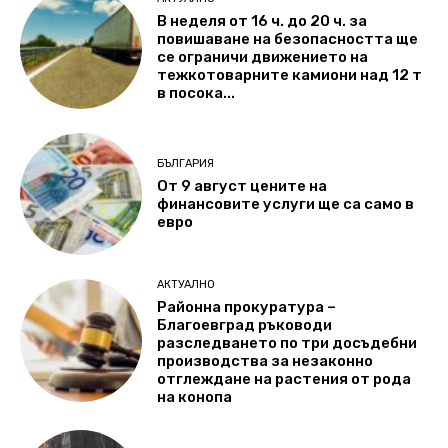
В неделя от 16 ч. до 20 ч. за
повишаване на безопасността ще
се ограничи движението на
тежкотоварните камиони над 12 т
в посока...
БЪЛГАРИЯ
От 9 август цените на
финансовите услуги ще са само в
евро
АКТУАЛНО
Районна прокуратура –
Благоевград ръководи
разследването по три досъдебни
производства за незаконно
отглеждане на растения от рода
на конопа