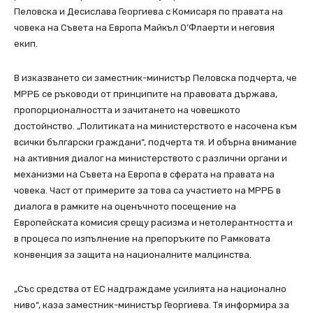
Пеловска и Десислава Георгиева с Комисаря по правата на
човека на Съвета на Европа Майкъл О’Флаерти и неговия
екип.
В изказването си заместник-министър Пеловска подчерта, че
МРРБ се ръководи от принципите на правовата държава,
пропорционалността и зачитането на човешкото
достойнство. „Политиката на министерството е насочена към
всички български граждани“, подчерта тя. И обърна внимание
на активния диалог на министерството с различни органи и
механизми на Съвета на Европа в сферата на правата на
човека. Част от примерите за това са участието на МРРБ в
диалога в рамките на оценъчното посещение на
Европейската комисия срещу расизма и нетолерантността и
в процеса по изпълнение на препоръките по Рамковата
конвенция за защита на националните малцинства.
„Със средства от ЕС надграждаме усилията на национално
ниво“, каза заместник-министър Георгиева. Тя информира за