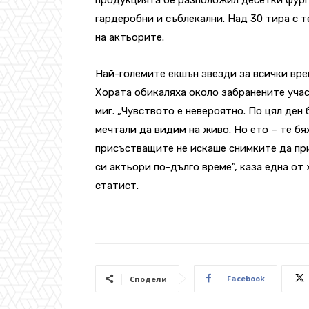
гардеробни и съблекални. Над 30 тира с 
на актьорите.
Най-големите екшън звезди за всички вре
Хората обикаляха около забранените уча
миг. „Чувството е невероятно. По цял ден 
мечтали да видим на живо. Но ето – те бях
присъстващите не искаше снимките да пр
си актьори по-дълго време”, каза една от
статист.
Facebook
Сподели