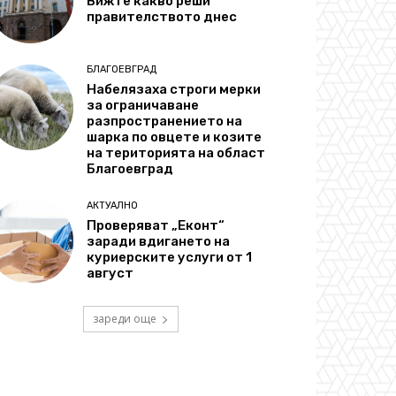
Вижте какво реши
правителството днес
БЛАГОЕВГРАД
Набелязаха строги мерки
за ограничаване
разпространението на
шарка по овцете и козите
на територията на област
Благоевград
АКТУАЛНО
Проверяват „Еконт“
заради вдигането на
куриерските услуги от 1
август
зареди още