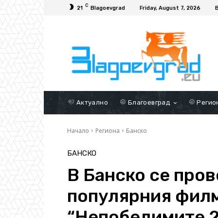
C
21
Blagoevgrad
Friday, August 7, 2026
Актуално
Благоевград
Регио
Начало
Региона
Банско
БАНСКО
В Банско се про
популярния фил
“Непобедимите 2