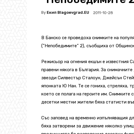
By
Екип Blagoevgrad.EU
2011-10-28
В Банско се проведоха снимките на попул
(”Непобедимите” 2), съобщиха от Общинск
Режисьор на огнения екшън е известния С
правени някога в България. За снимачните
звезди Силвестър Сталоун, Джейсън Стей
японката Ю Нан. Те се гониха, стреляха, т
което се полага на героите им. Снимките с
десетки местни жители бяха статисти въ
Със заповед на временно изпълняващия д
бяха затворени за движение няколко улици
продукцията бе разположил десетки фурго