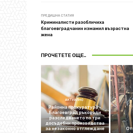
ПРЕДИШНА СТАТИЯ
Криминалисти разобличиха
благоевградчанин измамил възрастна
жена
ПРОЧЕТЕТЕ ОЩЕ..
АКТУАЛНО
Районна прокуратура –
Благоевград ръководи
разследването по три
досъдебни производства
за незаконно отглеждане
От