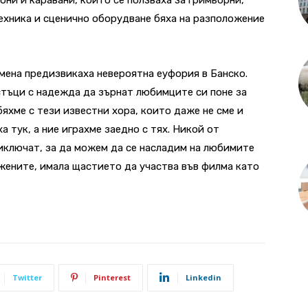
техника и сценично оборудване бяха на разположение
мена предизвикаха невероятна еуфория в Банско.
стъци с надежда да зърнат любимците си поне за
бяхме с тези известни хора, които даже не сме и
а тук, а ние играхме заедно с тях. Никой от
иключат, за да можем да се насладим на любимите
 жените, имала щастието да участва във филма като
Twitter
Pinterest
Linkedin