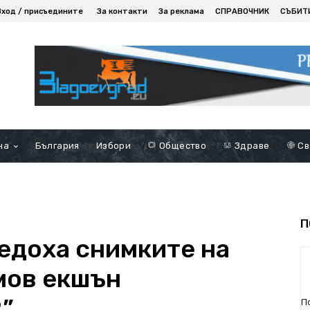
Вход / присъедините
За контакти
За реклама
СПРАВОЧНИК
СЪБИТ
на
България
Избори
Общество
Здраве
Св
П
ведоха снимките на
мов екшън
”
П