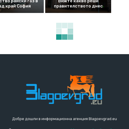
ство райски газ в
Вижте какво реши
ад край София
правителството днес
Добре дошли в информационна агенция Blagoevgrad.eu