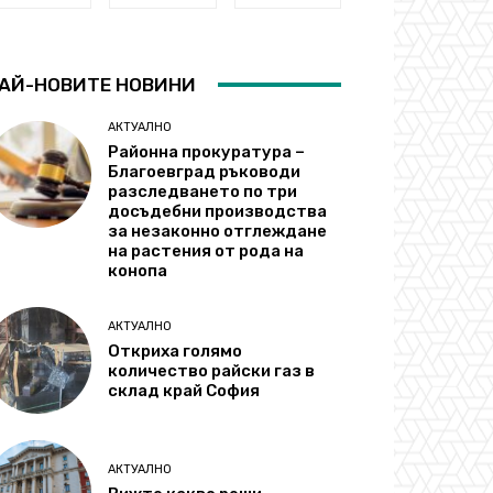
АЙ-НОВИТЕ НОВИНИ
АКТУАЛНО
Районна прокуратура –
Благоевград ръководи
разследването по три
досъдебни производства
за незаконно отглеждане
на растения от рода на
конопа
АКТУАЛНО
Откриха голямо
количество райски газ в
склад край София
АКТУАЛНО