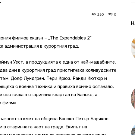
260
0
Н
ярния филмов екшън – „The Expendables 2”
а администрация в курортния град.
аймън Уест, а продукцията е една от най-мащабните,
 два дни в курортния град пристигнаха холивудските
тъм, Долф Лундгрен, Тери Крюз, Ранди Кютюр и
рещяха с военна техника и правиха всичко останало,
е състояха в старинния квартал на Банско, а
в филма.
лъжността кмет на община Банско Петър Баряков
 в старинната част на града. Екипът на
ни и каравани, които се ползваха за гримьорни,