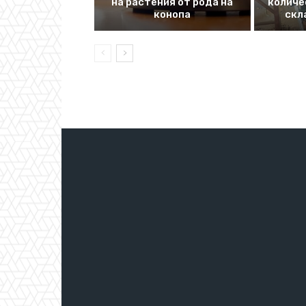
на растения от рода на
количе
конопа
скл