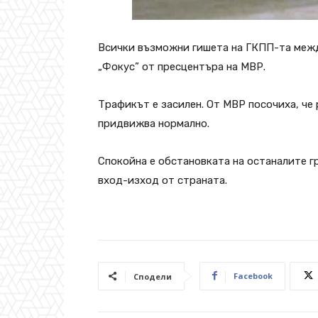
Всички възможни гишета на ГКПП-та межд
„Фокус” от пресцентъра на МВР.
Трафикът е засилен. От МВР посочиха, че
придвижва нормално.
Спокойна е обстановката на останалите г
вход-изход от страната.
Facebook
Сподели