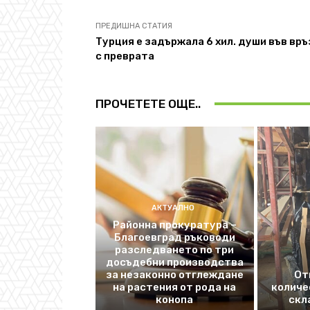
ПРЕДИШНА СТАТИЯ
Турция е задържала 6 хил. души във връ
с преврата
ПРОЧЕТЕТЕ ОЩЕ..
АКТУАЛНО
Районна прокуратура –
Благоевград ръководи
разследването по три
досъдебни производства
за незаконно отглеждане
От
на растения от рода на
количе
конопа
скл