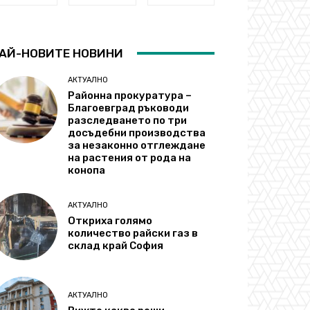
АЙ-НОВИТЕ НОВИНИ
АКТУАЛНО
Районна прокуратура –
Благоевград ръководи
разследването по три
досъдебни производства
за незаконно отглеждане
на растения от рода на
конопа
АКТУАЛНО
Откриха голямо
количество райски газ в
склад край София
АКТУАЛНО