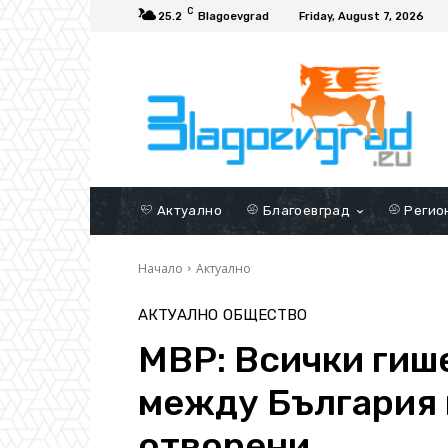
C
25.2
Blagoevgrad
Friday, August 7, 2026
Актуално
Благоевград
Регио
Начало
Актуално
АКТУАЛНО
ОБЩЕСТВО
МВР: Всички гиш
между България 
отворени