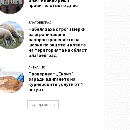
Вижте какво реши
правителството днес
БЛАГОЕВГРАД
Набелязаха строги мерки
за ограничаване
разпространението на
шарка по овцете и козите
на територията на област
Благоевград
АКТУАЛНО
Проверяват „Еконт“
заради вдигането на
куриерските услуги от 1
август
зареди още