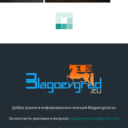
Добре дошли в информационна агенция Blagoevgrad.eu
За контакти, реклама и въпроси:
blagoevgrad.eu@gmail.com