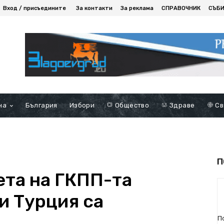
Вход / присъедините
За контакти
За реклама
СПРАВОЧНИК
СЪБ
на
България
Избори
Общество
Здраве
Св
П
ета на ГКПП-та
и Турция са
П