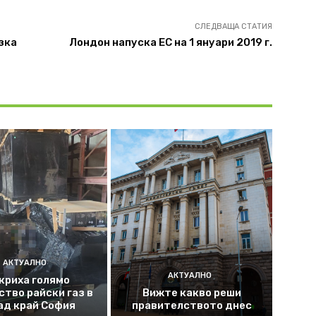
СЛЕДВАЩА СТАТИЯ
зка
Лондон напуска ЕС на 1 януари 2019 г.
АКТУАЛНО
АКТУАЛНО
криха голямо
ство райски газ в
Вижте какво реши
ад край София
правителството днес