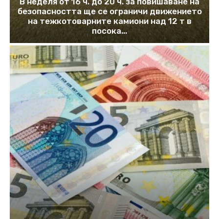
В неделя от 16 ч. до 20 ч. за повишаване на
безопасността ще се ограничи движението
на тежкотоварните камиони над 12 т в
посока...