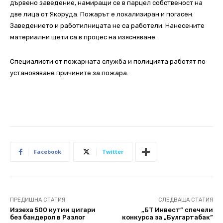
дървено заведение, намиращи се в парцел собственост на
две лица от Якоруда. Пожарът е локализиран и погасен.
Заведението и работилницата не са работели. Нанесените
материални щети са в процес на изясняване.
Специалисти от пожарната служба и полицията работят по
установяване причините за пожара.
Facebook
Twitter
ПРЕДИШНА СТАТИЯ
СЛЕДВАЩА СТАТИЯ
Иззеха 500 кутии цигари
„БТ Инвест” спечели
без бандерол в Разлог
конкурса за „Булгартабак”