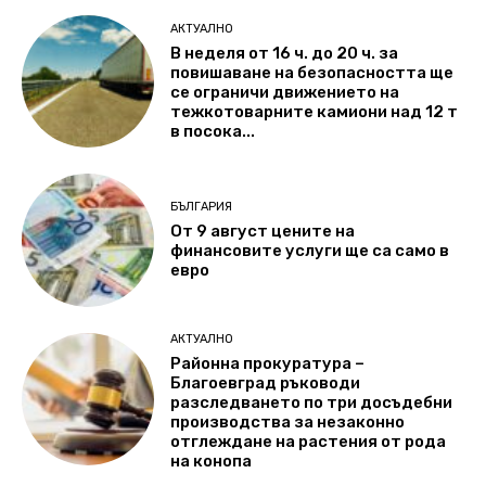
АКТУАЛНО
В неделя от 16 ч. до 20 ч. за
повишаване на безопасността ще
се ограничи движението на
тежкотоварните камиони над 12 т
в посока...
БЪЛГАРИЯ
От 9 август цените на
финансовите услуги ще са само в
евро
АКТУАЛНО
Районна прокуратура –
Благоевград ръководи
разследването по три досъдебни
производства за незаконно
отглеждане на растения от рода
на конопа