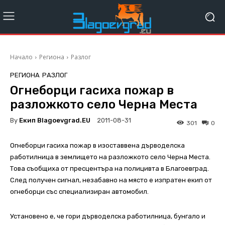
Начало
Региона
Разлог
РЕГИОНА
РАЗЛОГ
Огнеборци гасиха пожар в
разложкото село Черна Места
By
Екип Blagoevgrad.EU
2011-08-31
301
0
Огнеборци гасиха пожар в изоставвена дърводелска
работилница в землището на разложкото село Черна Места.
Това съобщиха от пресцентъра на полицивта в Благоевград.
След получен сигнал, незабавно на място е изпратен екип от
огнеборци със специализиран автомобил.
Установено е, че гори дърводелска работилница, бунгало и