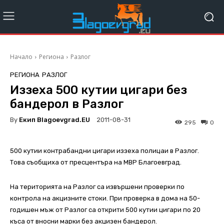
Начало
Региона
Разлог
РЕГИОНА
РАЗЛОГ
Иззеха 500 кутии цигари без
бандерол в Разлог
By
Екип Blagoevgrad.EU
2011-08-31
295
0
500 кутии контрабандни цигари иззеха полицаи в Разлог.
Това съобщиха от пресцентъра на МВР Благоевград.
На територията на Разлог са извършени проверки по
контрола на акцизните стоки. При проверка в дома на 50-
годишен мъж от Разлог са открити 500 кутии цигари по 20
къса от вносни марки без акцизен бандерол.