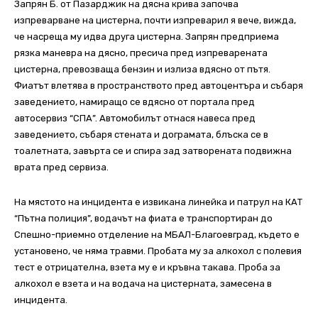
Запрян Б. от Пазарджик на дясна крива започва
изпреварване на цистерна, почти изпреварил я вече, вижда,
че насреща му идва друга цистерна. Запрян предприема
рязка маневра на дясно, пресича пред изпреварената
цистерна, превозваща бензин и излиза вдясно от пътя.
Фиатът влетява в пространството пред автоцентъра и събаря
заведението, намиращо се вдясно от портала пред
автосервиз “СПА”. Автомобилът отнася навеса пред
заведението, събаря стената и дограмата, блъска се в
тоалетната, завърта се и спира зад затворената подвижна
врата пред сервиза.
На мястото на инцидента е извикана линейка и патрул на КАТ
“Пътна полиция”, водачът на фиата е транспортиран до
Спешно-приемно отделение на МБАЛ-Благоевград, където е
установено, че няма травми. Пробата му за алкохол с полевия
тест е отрицателна, взета му е и кръвна такава. Проба за
алкохол е взета и на водача на цистерната, замесена в
инцидента.