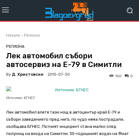
Начало
Региона
РЕГИОНА
Лек автомобил събори
автосервиз на Е-79 в Симитли
By
Д. Христовски
2015-07-30
150
0
Източник: БГНЕС
Лек автомобил влетя тази нощ в автоцентър край Е-79 и
събори заведението пред него, по чудо няма пострадали,
съобщава БГНЕС. Пътният инцидент стана малко след
полунощ на входа на Симитли. 35-годишният водач на Фиат