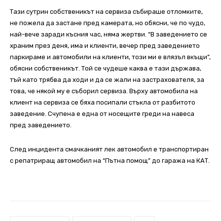
Тази сутрин собственикът на сервиза събираше отломките,
не пожела да застане пред камерата, но обясни, че по чудо,
най-вече заради късния час, няма жертви. “В заведението се
храним през деня, има и клиенти, вечер пред заведението
паркираме и автомобили на клиенти, този ми е влязъл вкъщи”,
обясни собственикът. Той се чудеше каква е тази държава,
тъй като трябва да ходи и да се жали на застрахователя, за
това, че някой му е съборил сeрвиза. Върху автомобила на
клиент на сервиза се бяха посипали стъкла от разбитото
заведение. Счупена е една от носещите греди на навеса
пред заведението.
След инцидента смачканият лек автомобил е транспортиран
с репатриращ автомобил на “Пътна помощ” до гаража на КАТ.