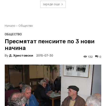
зареди още