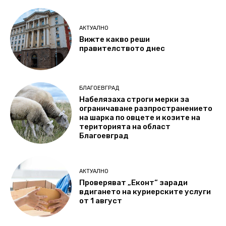
АКТУАЛНО
Вижте какво реши
правителството днес
БЛАГОЕВГРАД
Набелязаха строги мерки за
ограничаване разпространението
на шарка по овцете и козите на
територията на област
Благоевград
АКТУАЛНО
Проверяват „Еконт“ заради
вдигането на куриерските услуги
от 1 август