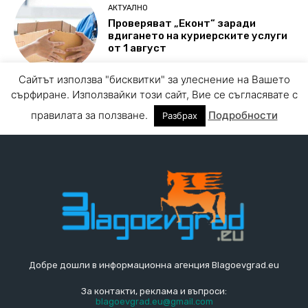
Добре дошли в информационна агенция Blagoevgrad.eu
За контакти, реклама и въпроси:
blagoevgrad.eu@gmail.com