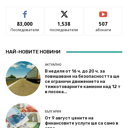
83,000
1,538
507
Последователи
последователи
абонати
НАЙ-НОВИТЕ НОВИНИ
АКТУАЛНО
В неделя от 16 ч. до 20 ч. за
повишаване на безопасността ще
се ограничи движението на
тежкотоварните камиони над 12 т
в посока...
БЪЛГАРИЯ
От 9 август цените на
финансовите услуги ще са само в