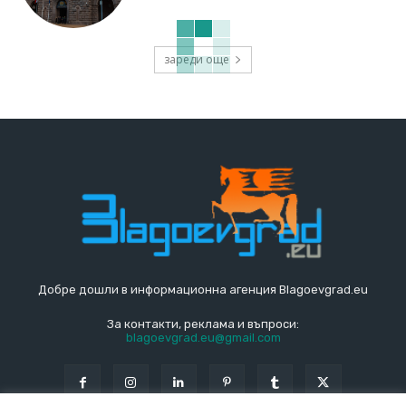
зареди още
Добре дошли в информационна агенция Blagoevgrad.eu
За контакти, реклама и въпроси:
blagoevgrad.eu@gmail.com