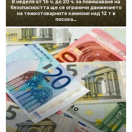
В неделя от 16 ч. до 20 ч. за повишаване на
безопасността ще се ограничи движението
на тежкотоварните камиони над 12 т в
посока...