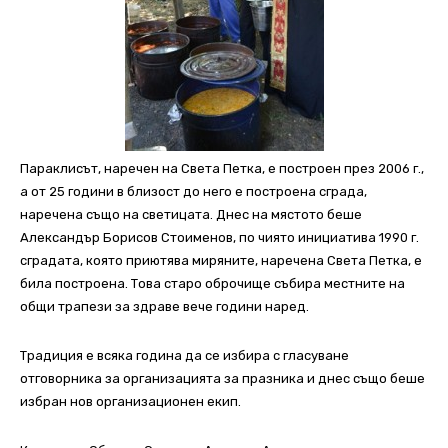
Параклисът, наречен на Света Петка, е построен през 2006 г.,
а от 25 години в близост до него е построена сграда,
наречена също на светицата. Днес на мястото беше
Александър Борисов Стоименов, по чиято инициатива 1990 г.
сградата, която приютява миряните, наречена Света Петка, е
била построена. Това старо оброчище събира местните на
общи трапези за здраве вече години наред.
Традиция е всяка година да се избира с гласуване
отговорника за организацията за празника и днес също беше
избран нов организационен екип.