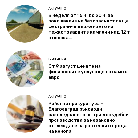
АКТУАЛНО
В неделя от 16 ч. до 20 ч. за
повишаване на безопасността ще
се ограничи движението на
тежкотоварните камиони над 12 т
в посока...
БЪЛГАРИЯ
От 9 август цените на
финансовите услуги ще са само в
евро
АКТУАЛНО
Районна прокуратура –
Благоевград ръководи
разследването по три досъдебни
производства за незаконно
отглеждане на растения от рода
на конопа