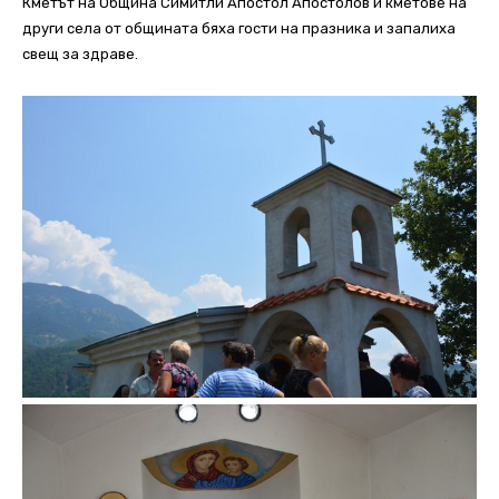
Кметът на Община Симитли Апостол Апостолов и кметове на
други села от общината бяха гости на празника и запалиха
свещ за здраве.