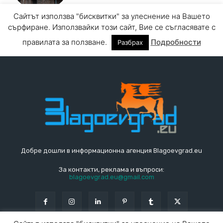
Добре дошли в информационна агенция Blagoevgrad.eu
За контакти, реклама и въпроси:
blagoevgrad.eu@gmail.com