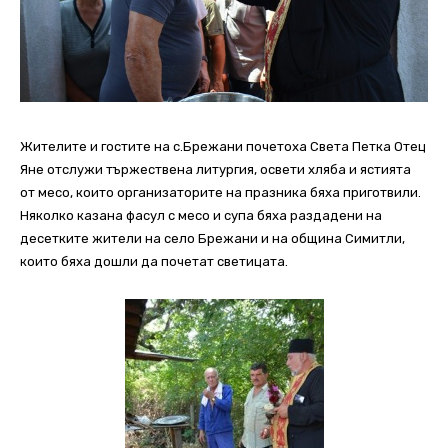
Жителите и гостите на с.Брежани почетоха Света Петка Отец
Яне отслужи тържествена литургия, освети хляба и ястията
от месо, които организаторите на празника бяха приготвили.
Няколко казана фасул с месо и супа бяха раздадени на
десетките жители на село Брежани и на община Симитли,
които бяха дошли да почетат светицата.