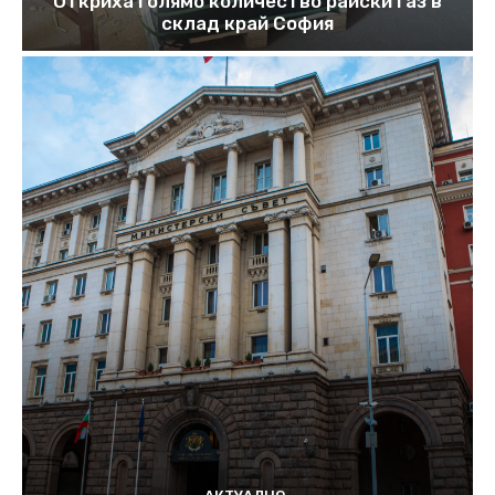
Откриха голямо количество райски газ в
склад край София