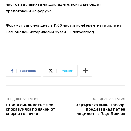
част от заглавията на докладите, които ще бъдат
представени на форума.
Форумът започна днес в 11:00 часа, в конферентната зала на
Регионален исторически музей – Благоевград.
Facebook
Twitter
ПРЕДИШНА СТАТИЯ
СЛЕДВАЩА СТАТИЯ
БДЖ и синдикатите се
Задържаха пиян шофьор,
споразумяха по някои от
предизвикал пътен
спорните точки
инцидент в Гоце Делчев