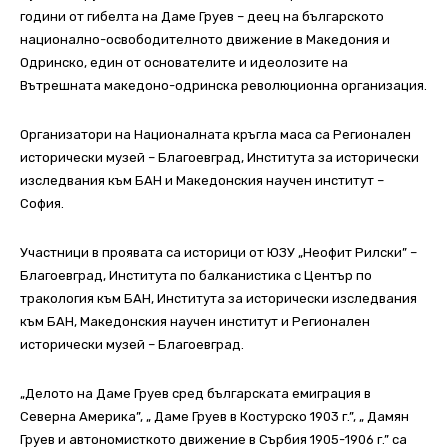
години от гибелта на Даме Груев – деец на българското
национално-освободителното движение в Македония и
Одринско, един от основателите и идеолозите на
Вътрешната македоно-одринска революционна организация.
Организатори на Националната кръгла маса са Регионален
исторически музей – Благоевград, Института за исторически
изследвания към БАН и Македонския научен институт –
София.
Участници в проявата са историци от ЮЗУ „Неофит Рилски” –
Благоевград, Института по балканистика с Център по
тракология към БАН, Института за исторически изследвания
към БАН, Македонския научен институт и Регионален
исторически музей – Благоевград.
„Делото на Даме Груев сред българската емиграция в
Северна Америка”, „ Даме Груев в Костурско 1903 г.”, „ Дамян
Груев и автономисткото движение в Сърбия 1905-1906 г.” са