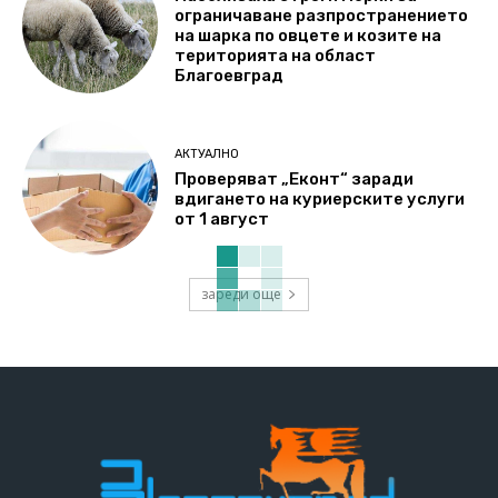
ограничаване разпространението
на шарка по овцете и козите на
територията на област
Благоевград
АКТУАЛНО
Проверяват „Еконт“ заради
вдигането на куриерските услуги
от 1 август
зареди още