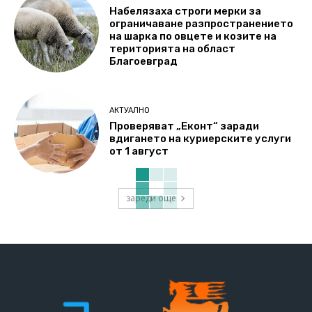
Набелязаха строги мерки за
ограничаване разпространението
на шарка по овцете и козите на
територията на област
Благоевград
АКТУАЛНО
Проверяват „Еконт“ заради
вдигането на куриерските услуги
от 1 август
зареди още