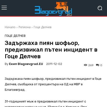
Начало
Региона
Гоце Делчев
ГОЦЕ ДЕЛЧЕВ
Задържаха пиян шофьор,
предизвикал пътен инцидент в
Гоце Делчев
By
Екип Blagoevgrad.EU
2011-12-02
269
0
Задържаха пиян шофьор, предизвикал пътен инцидент в Гоце
Делчев, съобщиха от пресцентъра на ОД на МВР в
Благоевград.
31-годишният мъж е предизвикал пътен инцидент с
материални щети на на ул. “Пирин” в с. Корница. При