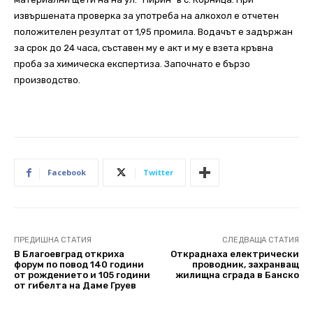
извършената проверка за употреба на алкохол е отчетен
положителен резултат от 1,95 промила. Водачът е задържан
за срок до 24 часа, съставен му е акт и му е взета кръвна
проба за химическа експертиза. Започнато е бързо
производство.
Facebook
Twitter
ПРЕДИШНА СТАТИЯ
СЛЕДВАЩА СТАТИЯ
В Благоевград откриха
Откраднаха електрически
форум по повод 140 години
проводник, захранващ
от рождението и 105 години
жилищна сграда в Банско
от гибелта на Даме Груев