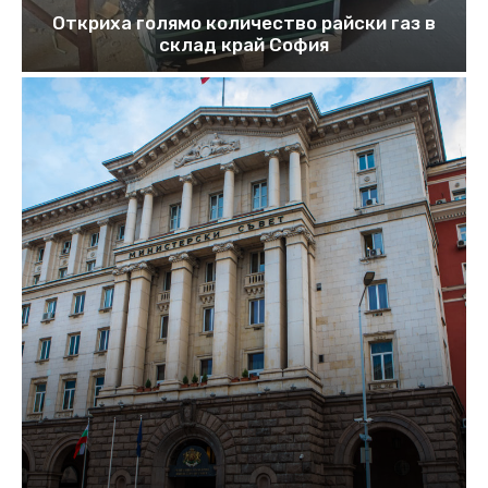
Откриха голямо количество райски газ в
склад край София