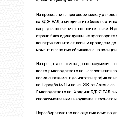
На проведените преговори между ръково
на БДЖ ЕАД и синдикатите беше постигн
напредък по някои от спорните точки. И д
страни бяха единодушни, че преговорите 
конструктивните от всички проведени до
момент и вече има сближаване на позиции
На срещата се стигна до споразумение, с
което ръководството на железопътния пр
поема ангажимент да изготви график за и
по Наредба №11 и по чл. 209 от Закона за
Ръководството на „Холдинг БДЖ” ЕАД счит
споразумение няма нарушение в тяхното и
Неразбирателство все още има само по два