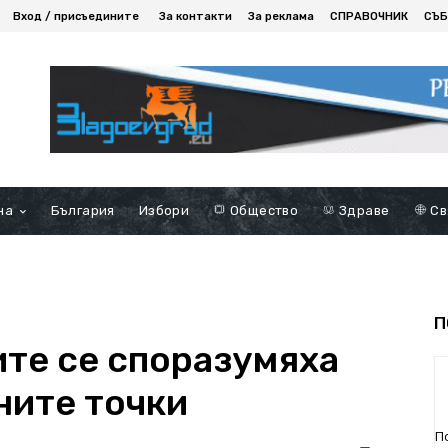
Вход / присъедините
За контакти
За реклама
СПРАВОЧНИК
СЪБ
на
България
Избори
Общество
Здраве
Св
П
те се споразумяха
ните точки
П