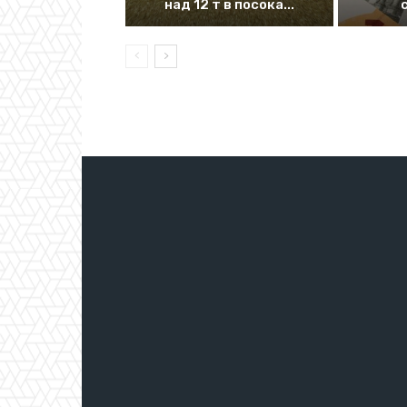
над 12 т в посока...