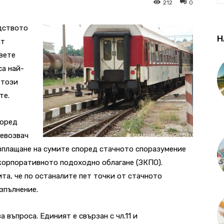
212
0
дството
Н
ат
вете
са най-
 този
те.
поред
евозвач
зплащане на сумите според стачното споразумение
 корпоративното подоходно облагане (ЗКПО).
а, че по останалите пет точки от стачното
зпълнение.
 въпроса. Единият е свързан с чл.11 и