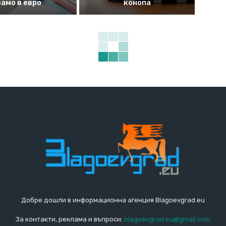
само в евро
конопа
Добре дошли в информационна агенция Blagoevgrad.eu
За контакти, реклама и въпроси:
blagoevgrad.eu@gmail.com