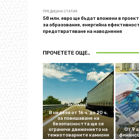
ПРЕДИШНА СТАТИЯ
58 млн. евро ще бъдат вложени в проек
за образование, енергийна ефективност
предотвратяване на наводнения
ПРОЧЕТЕТЕ ОЩЕ..
АКТУАЛНО
В неделя от 16 ч. до 20 ч.
за повишаване на
безопасността ще се
ограничи движението на
От 9 
тежкотоварните камиони
финансо