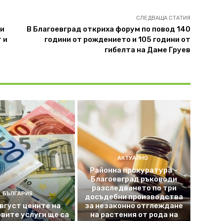
СЛЕДВАЩА СТАТИЯ
ти
В Благоевград откриха форум по повод 140
 и
години от рождението и 105 години от
гибелта на Даме Груев
АКТУАЛНО
Районна прокуратура –
Благоевград ръководи
разследването по три
БЪЛГАРИЯ
досъдебни производства
август цените на
за незаконно отглеждане
вите услуги ще са
на растения от рода на