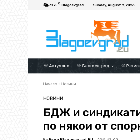
C
31.6
Blagoevgrad
Sunday, August 9, 2026
Актуално
Благоевград
Регио
Начало
Новини
НОВИНИ
БДЖ и синдикати
по някои от спор
By
Екип Blagoevgrad.EU
2011-12-02