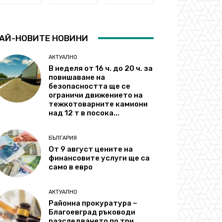
АЙ-НОВИТЕ НОВИНИ
АКТУАЛНО
В неделя от 16 ч. до 20 ч. за
повишаване на
безопасността ще се
ограничи движението на
тежкотоварните камиони
над 12 т в посока...
БЪЛГАРИЯ
От 9 август цените на
финансовите услуги ще са
само в евро
АКТУАЛНО
Районна прокуратура –
Благоевград ръководи
разследването по три