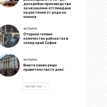
досъдебни производства
за незаконно отглеждане
на растения от рода на
конопа
АКТУАЛНО
Откриха голямо
количество райски газ в
склад край София
АКТУАЛНО
Вижте какво реши
правителството днес
зареди още