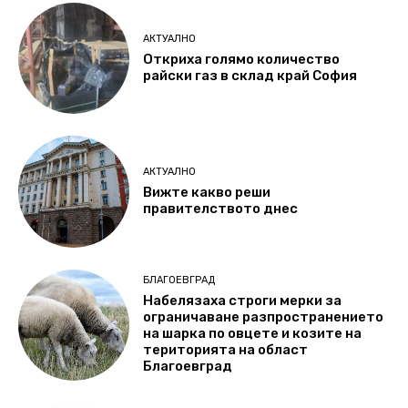
АКТУАЛНО
Откриха голямо количество
райски газ в склад край София
АКТУАЛНО
Вижте какво реши
правителството днес
БЛАГОЕВГРАД
Набелязаха строги мерки за
ограничаване разпространението
на шарка по овцете и козите на
територията на област
Благоевград