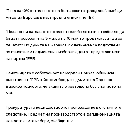
“Това са 10% от гласовете на българските граждани”, съобщи
Николай Бареков в извънредна емисия по ТВ7.
“Незаконни са, защото по закон тези бюлетини е трябвало да
бъдат превозени на 8 май, а на 10 май те продължават да се
печатат”. По думите на Бареков, бюлетините са подготвени
за изнасяне и подменени в изборния ден от представители
на партия ГЕРБ.
Печатницата е собственост на Йордан Бончев, общински
съветник от ГЕРБ в Констинброд, по думите на Бареков.
Бареков подчерта, че акцията е извършена без знанието на
МВР.
Прокуратурата води досъдебно производство в столичното
следствие. Предмет на производството е фалшификацията
на настоящите избори, съобщи ТВ7.