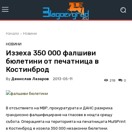
Начало
Новини
НОВИНИ
Иззеха 350 000 фалшиви
бюлетини от печатница в
Костинброд
By
Денислав Лазаров
2013-05-11
218
0
В отсъствието на МВР, прокуратурата и ДАНС разкриха
грандиозно фалшифициране на гласове в нощта срещу
събота. Операцията на територията на печатницата MultiPrint
в Костинброд е иззела 350 000 незаконни бюлетини.