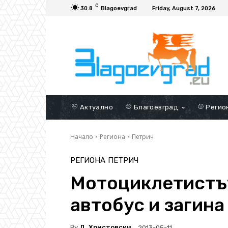
C
30.8
Blagoevgrad
Friday, August 7, 2026
Актуално
Благоевград
Регио
Начало
Региона
Петрич
РЕГИОНА
ПЕТРИЧ
Mотоциклетистът
автобус и загина
By
Д. Христовски
2013-05-11