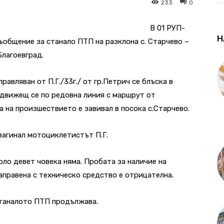
233
0
В 01 РУП-
Н
съобщение за станало ПТП на разклона с. Старчево –
Благоевград.
равляван от П.Г./33г./ от гр.Петрич се блъска в
, движещ се по редовна линия с маршрут от
а на произшествието е завивал в посока с.Старчево.
загинал мотоциклетистът П.Г.
ло девет човека няма. Пробата за наличие на
направена с техническо средство е отрицателна.
станалото ПТП продължава.