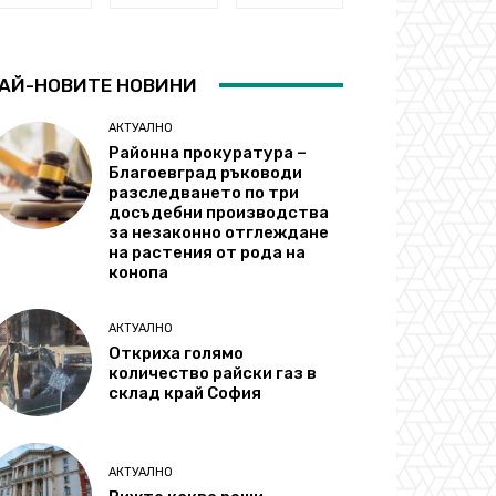
АЙ-НОВИТЕ НОВИНИ
АКТУАЛНО
Районна прокуратура –
Благоевград ръководи
разследването по три
досъдебни производства
за незаконно отглеждане
на растения от рода на
конопа
АКТУАЛНО
Откриха голямо
количество райски газ в
склад край София
АКТУАЛНО