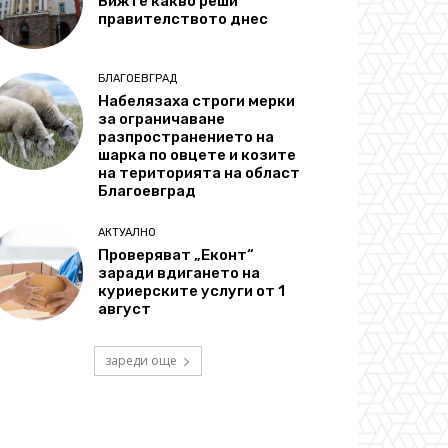
Вижте какво реши
правителството днес
БЛАГОЕВГРАД
Набелязаха строги мерки
за ограничаване
разпространението на
шарка по овцете и козите
на територията на област
Благоевград
АКТУАЛНО
Проверяват „Еконт“
заради вдигането на
куриерските услуги от 1
август
зареди още