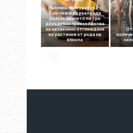
АКТУАЛНО
Районна прокуратура –
Благоевград ръководи
разследването по три
досъдебни производства
за незаконно отглеждане
От
на растения от рода на
количе
конопа
скл