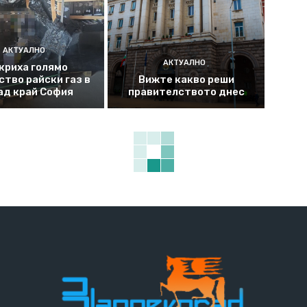
АКТУАЛНО
АКТУАЛНО
криха голямо
ство райски газ в
Вижте какво реши
ад край София
правителството днес