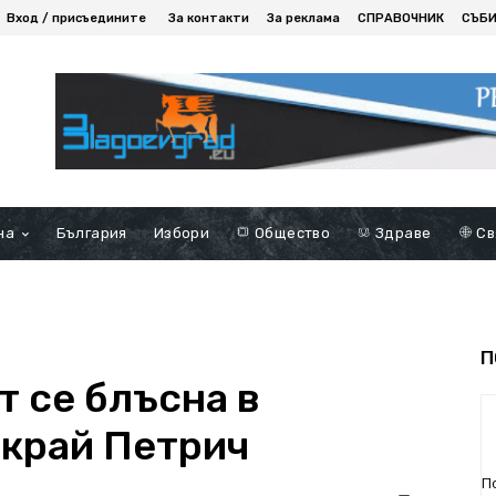
Вход / присъедините
За контакти
За реклама
СПРАВОЧНИК
СЪБ
на
България
Избори
Общество
Здраве
Св
П
 се блъсна в
 край Петрич
П