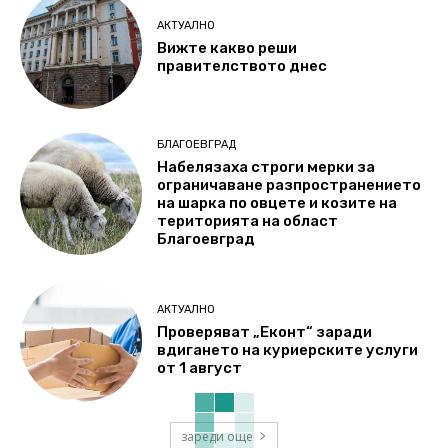
АКТУАЛНО
Вижте какво реши
правителството днес
БЛАГОЕВГРАД
Набелязаха строги мерки за
ограничаване разпространението
на шарка по овцете и козите на
територията на област
Благоевград
АКТУАЛНО
Проверяват „Еконт“ заради
вдигането на куриерските услуги
от 1 август
зареди още