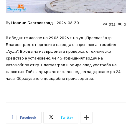
By
Новини Благоевград
2026-06-30
332
0
В обедните часове на 29.06.2026 г. на ул. „Преслав“ в гр.
Благоевград, от органите на реда е спрян лек автомобил
„Ауди“. В хода на извършената проверка, с техническо
средство е установено, че 45-годишният водач на
автомобила от гр. Благоевград шофира след употреба на
наркотик. Той е задържан със заповед за задържане до 24
часа. Образувано е досъдебно производство.
Facebook
Twitter