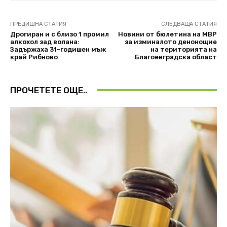
ПРЕДИШНА СТАТИЯ
СЛЕДВАЩА СТАТИЯ
Дрогиран и с близо 1 промил
Новини от бюлетина на МВР
алкохол зад волана:
за изминалото денонощие
Задържаха 31-годишен мъж
на територията на
край Рибново
Благоевградска област
ПРОЧЕТЕТЕ ОЩЕ..