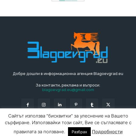
Добре дошли в информационна агенция Blagoevgrad.eu
За контакти, реклама и въпроси:
blagoevgrad.eu@gmail.com
Сайтът използва "бисквитки" за улеснение на Вашето
сърфиране. Използвайки този сайт, Вие се съгласявате с
© Blagoevgrad.EU 2010 - 2026
Общи условия
|
правилата за ползване.
Подробности
Разбрах