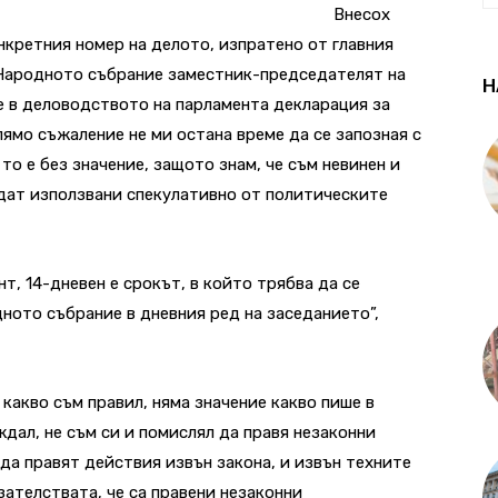
Внесох
онкретния номер на делото, изпратено от главния
 Народното събрание заместник-председателят на
Н
е в деловодството на парламента декларация за
лямо съжаление не ми остана време да се запозная с
 то е без значение, защото знам, че съм невинен и
дат използвани спекулативно от политическите
, 14-дневен е срокът, в който трябва да се
ното събрание в дневния ред на заседанието”,
м какво съм правил, няма значение какво пише в
дал, не съм си и помислял да правя незаконни
да правят действия извън закона, и извън техните
ателствата, че са правени незаконни