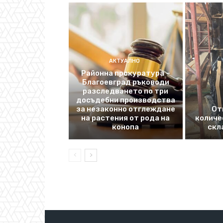
АКТУАЛНО
Районна прокуратура –
Благоевград ръководи
разследването по три
досъдебни производства
за незаконно отглеждане
От
на растения от рода на
количе
конопа
скл