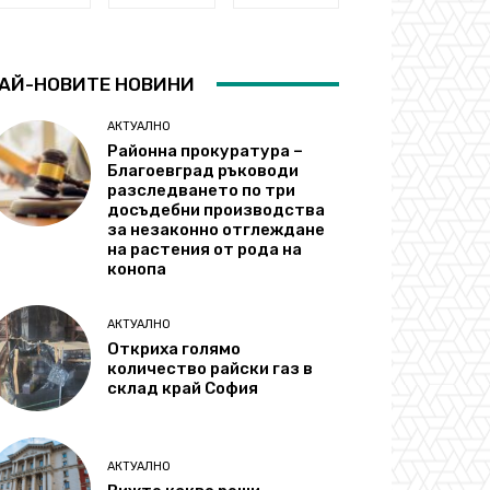
АЙ-НОВИТЕ НОВИНИ
АКТУАЛНО
Районна прокуратура –
Благоевград ръководи
разследването по три
досъдебни производства
за незаконно отглеждане
на растения от рода на
конопа
АКТУАЛНО
Откриха голямо
количество райски газ в
склад край София
АКТУАЛНО