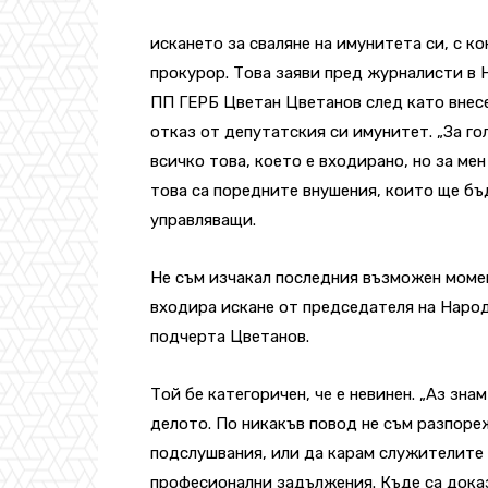
искането за сваляне на имунитета си, с к
прокурор. Това заяви пред журналисти в
ПП ГЕРБ Цветан Цветанов след като внес
отказ от депутатския си имунитет. „За го
всичко това, което е входирано, но за мен
това са поредните внушения, които ще бъ
управляващи.
Не съм изчакал последния възможен момент
входира искане от председателя на Народ
подчерта Цветанов.
Той бе категоричен, че е невинен. „Аз зна
делото. По никакъв повод не съм разпореж
подслушвания, или да карам служителите 
професионални задължения. Къде са доказ