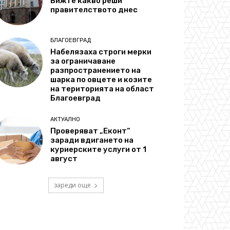
Вижте какво реши
правителството днес
БЛАГОЕВГРАД
Набелязаха строги мерки
за ограничаване
разпространението на
шарка по овцете и козите
на територията на област
Благоевград
АКТУАЛНО
Проверяват „Еконт“
заради вдигането на
куриерските услуги от 1
август
зареди още