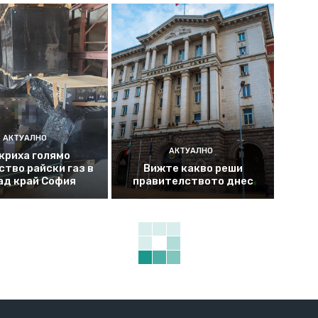
АКТУАЛНО
АКТУАЛНО
криха голямо
ство райски газ в
Вижте какво реши
ад край София
правителството днес