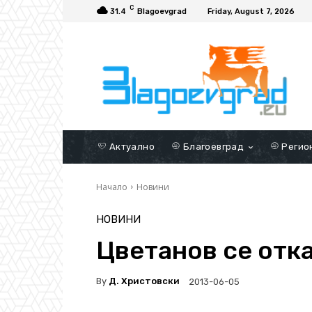
C
31.4
Blagoevgrad
Friday, August 7, 2026
Актуално
Благоевград
Регио
Начало
Новини
НОВИНИ
Цветанов се отка
By
Д. Христовски
2013-06-05