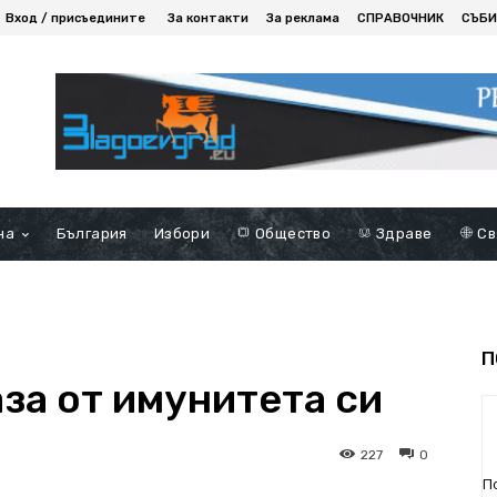
Вход / присъедините
За контакти
За реклама
СПРАВОЧНИК
СЪБИ
на
България
Избори
Общество
Здраве
Св
П
за от имунитета си
227
0
П