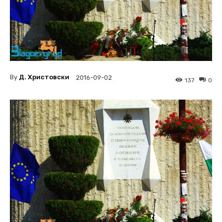
By
Д. Христовски
2016-09-02
137
0