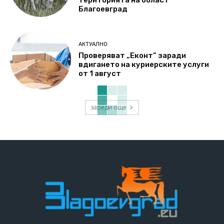
територията на област
Благоевград
АКТУАЛНО
Проверяват „Еконт“ заради
вдигането на куриерските услуги
от 1 август
зареди още