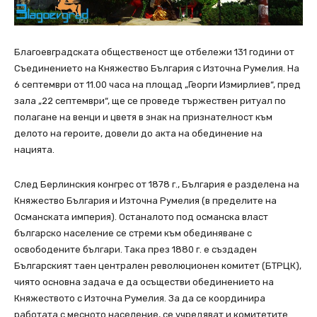
Благоевградската общественост ще отбележи 131 години от
Съединението на Княжество България с Източна Румелия. На
6 септември от 11.00 часа на площад „Георги Измирлиев“, пред
зала „22 септември“, ще се проведе тържествен ритуал по
полагане на венци и цветя в знак на признателност към
делото на героите, довели до акта на обединение на
нацията.
След Берлинския конгрес от 1878 г., България е разделена на
Княжество България и Източна Румелия (в пределите на
Османската империя). Останалото под османска власт
българско население се стреми към обединяване с
освободените българи. Така през 1880 г. е създаден
Българският таен централен революционен комитет (БТРЦК),
чиято основна задача е да осъществи обединението на
Княжеството с Източна Румелия. За да се координира
работата с месното население, се учредяват и комитетите