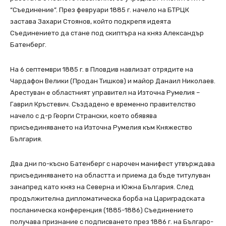
“Съединение”. През февруари 1885 г. начело на БТРЦК
застава Захари Стоянов, който подкрепя идеята
Съединението да стане под скиптъра на княз Александър
Батенберг.
На 6 септември 1885 г. в Пловдив навлизат отрядите на
Чардафон Велики (Продан Тишков) и майор Данаил Николаев.
Арестуван е областният управител на Източна Румелия –
Гаврил Кръстевич. Създадено е временно правителство
начело с д-р Георги Странски, което обявява
присъединяването на Източна Румелия към Княжество
България.
Два дни по-късно Батенберг с нарочен манифест утвърждава
присъединяването на областта и приема да бъде титулуван
занапред като княз на Северна и Южна България. След
продължителна дипломатическа борба на Цариградската
посланическа конференция (1885-1886) Съединението
получава признание с подписването през 1886 г. на Българо-