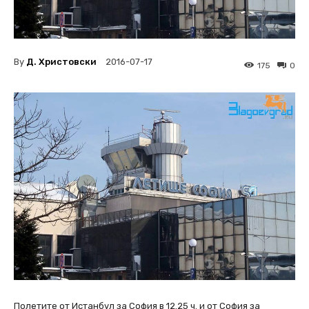
By
Д. Христовски
2016-07-17
175
0
Полетите от Истанбул за София в 12.25 ч. и от София за