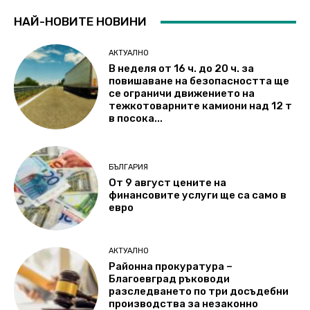
НАЙ-НОВИТЕ НОВИНИ
АКТУАЛНО
В неделя от 16 ч. до 20 ч. за
повишаване на безопасността ще
се ограничи движението на
тежкотоварните камиони над 12 т
в посока...
БЪЛГАРИЯ
От 9 август цените на
финансовите услуги ще са само в
евро
АКТУАЛНО
Районна прокуратура –
Благоевград ръководи
разследването по три досъдебни
производства за незаконно