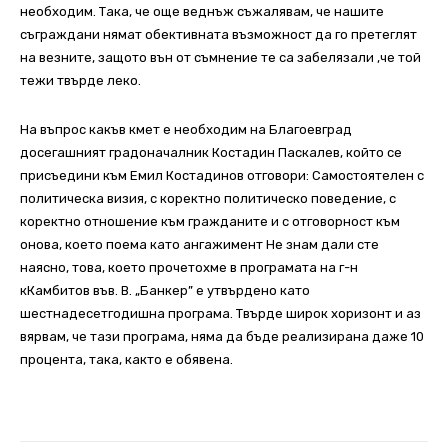
необходим. Така, че още веднъж съжалявам, че нашите
съграждани нямат обективната възможност да го претеглят
на везните, защото вън от съмнение те са забелязали ,че той
тежи твърде леко.
На въпрос какъв кмет е необходим на Благоевград
досегашният градоначалник Костадин Паскалев, който се
присъедини към Емил Костадинов отговори: Самостоятелен с
политическа визия, с коректно политическо поведение, с
коректно отношение към гражданите и с отговорност към
онова, което поема като ангажимент Не знам дали сте
наясно, това, което прочетохме в програмата на г-н
кКамбитов във. В. „Банкер” е утвърдено като
шестнадесетгодишна програма. Твърде широк хоризонт и аз
вярвам, че тази програма, няма да бъде реализирана даже 10
процента, така, както е обявена.