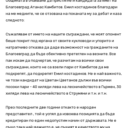
Общината в очакване да пристигне и кандидата за кмет на
Благоевград Атанас Камбитов.
Емил костадинов благодари
на ме мeдиите, че се отзоваха на поканата му за дебат и каза
следното:
Съжалявам от името на нашите съграждани, че моят опонент
беше покрит под юргана от своите кукловоди и упорито и
натрапчиво отказва да даде възможност на гражданите на
Благоевград да бъде обективно претеглен на везните. Все
пак искам да подчертая, че разчитам на всички свои
съграждани, които не са взели пари от Камбитов да ме
подкрепят, да подкрепят Емил костадинов.
Не е най важното,
че този кандидат на Цветан Цветанов дължи във всички
посоки пари – 40 хиляди лева на лесничейството в Гърмен, 30
хиляди лева на лесничейството в Струмяни и т.н. и т.н.
През последните две години откакто е народен
представител , той е успял да извоюва позицията да бъде
кредитиран по един недопустим начин от държавата. Не е
също така най-важното е, че същият в качеството му на