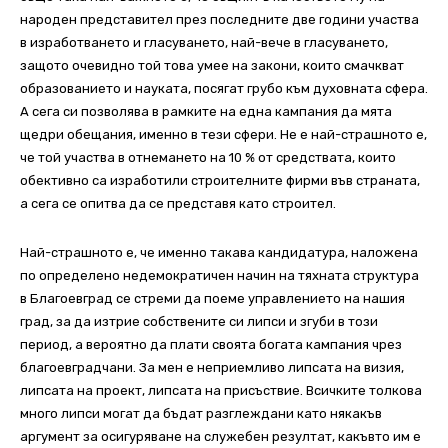
народен представител през последните две години участва
в изработването и гласуването, най-вече в гласуването,
защото очевидно той това умее на закони, които смачкват
образованието и науката, посягат грубо към духовната сфера.
А сега си позволява в рамките на една кампания да мята
щедри обещания, именно в тези сфери. Не е най-страшното е,
че той участва в отнемането на 10 % от средствата, които
обективно са изработили строителните фирми във страната,
а сега се опитва да се представя като строител.
Най-страшното е, че именно такава кандидатура, наложена
по определено недемократичен начин на тяхната структура
в Благоевград се стреми да поеме управлението на нашия
град, за да изтрие собствените си липси и згуби в този
период, а вероятно да плати своята богата кампания чрез
благоевградчани. За мен е неприемливо липсата на визия,
липсата на проект, липсата на присъствие. Всичките толкова
много липси могат да бъдат разглеждани като някакъв
аргумент за осигуряване на служебен резултат, какъвто им е