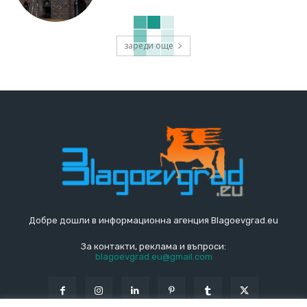
зареди още
Добре дошли в информационна агенция Blagoevgrad.eu
За контакти, реклама и въпроси:
blagoevgrad.eu@gmail.com