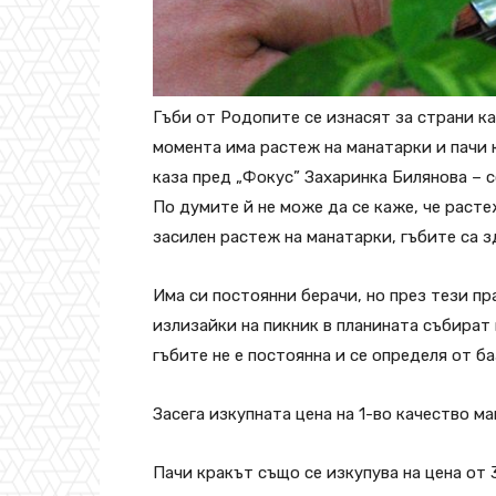
Гъби от Родопите се изнасят за страни к
момента има растеж на манатарки и пачи к
каза пред „Фокус” Захаринка Билянова – с
По думите й не може да се каже, че расте
засилен растеж на манатарки, гъбите са з
Има си постоянни берачи, но през тези пр
излизайки на пикник в планината събират 
гъбите не е постоянна и се определя от ба
Засега изкупната цена на 1-во качество мана
Пачи кракът също се изкупува на цена от 3