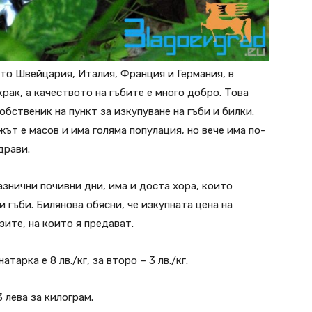
ато Швейцария, Италия, Франция и Германия, в
рак, а качеството на гъбите е много добро. Това
обственик на пункт за изкупуване на гъби и билки.
жът е масов и има голяма популация, но вече има по-
драви.
азнични почивни дни, има и доста хора, които
и гъби. Билянова обясни, че изкупната цена на
зите, на които я предават.
тарка е 8 лв./кг, за второ – 3 лв./кг.
 лева за килограм.