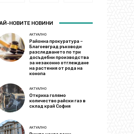
АЙ-НОВИТЕ НОВИНИ
АКТУАЛНО
Районна прокуратура –
Благоевград ръководи
разследването по три
досъдебни производства
за незаконно отглеждане
на растения от рода на
конопа
АКТУАЛНО
Откриха голямо
количество райски газ в
склад край София
АКТУАЛНО