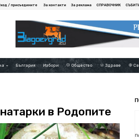
Вход / присъедините
За контакти
За реклама
СПРАВОЧНИК
СЪБИТ
на
България
Избори
Общество
Здраве
Св
П
анатарки в Родопите
П