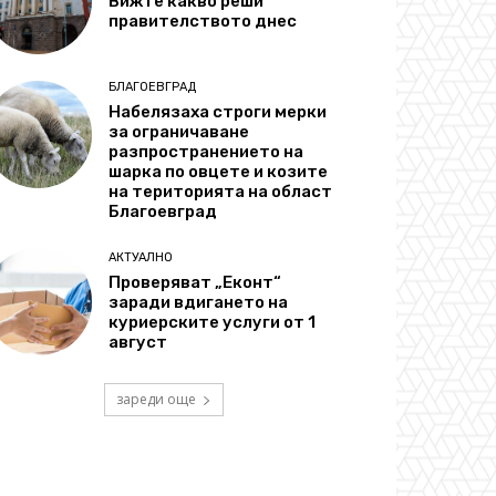
Вижте какво реши
правителството днес
БЛАГОЕВГРАД
Набелязаха строги мерки
за ограничаване
разпространението на
шарка по овцете и козите
на територията на област
Благоевград
АКТУАЛНО
Проверяват „Еконт“
заради вдигането на
куриерските услуги от 1
август
зареди още