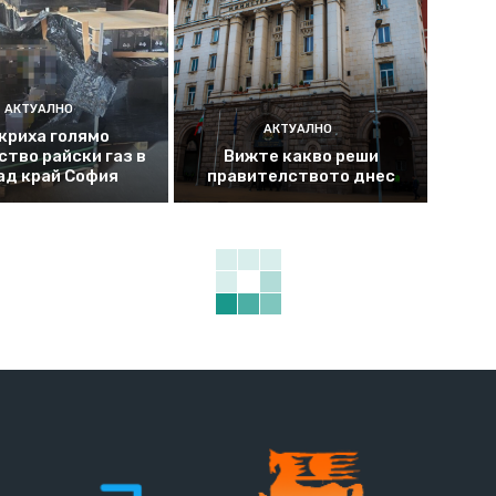
АКТУАЛНО
АКТУАЛНО
криха голямо
ство райски газ в
Вижте какво реши
ад край София
правителството днес