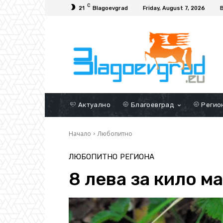
C
21
Blagoevgrad
Friday, August 7, 2026
Актуално
Благоевград
Регио
Начало
Любопитно
ЛЮБОПИТНО
РЕГИОНА
8 лева за кило м