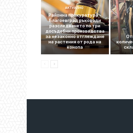
АКТУАЛНО
Районна прокуратура –
Благоевград ръководи
разследването по три
досъдебни производства
за незаконно отглеждане
От
на растения от рода на
количе
конопа
скл