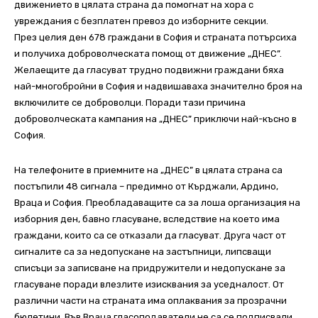
движението в цялата страна да помогнат на хора с
увреждания с безплатен превоз до изборните секции.
През целия ден 678 граждани в София и страната потърсиха
и получиха доброволческата помощ от движение „ДНЕС”.
Желаещите да гласуват трудно подвижни граждани бяха
най-многобройни в София и надвишаваха значително броя на
включилите се доброволци. Поради тази причина
доброволческата кампания на „ДНЕС” приключи най-късно в
София.
На телефоните в приемните на „ДНЕС” в цялата страна са
постъпили 48 сигнала – предимно от Кърджали, Ардино,
Враца и София. Преобладаващите са за лоша организация на
изборния ден, бавно гласуване, вследствие на което има
граждани, които са се отказали да гласуват. Друга част от
сигналите са за недопускане на застъпници, липсващи
списъци за записване на придружители и недопускане за
гласуване поради влезлите изисквания за уседналост. От
различни части на страната има оплаквания за прозрачни
бюлетини. Във Враца гласоподаватели не са се подписвали,