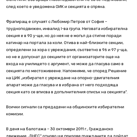
след което е уведомена ОИК и секцията е спряна.
Фрапиращ е случаят с Любомир Петров от София –
трудноподвижен, инвалид І-ва група. Неговата избирателна
секция е в 90 у-ще, но до нея не е могъл да стигне поради
катинар на портала за коли. Отива в най-близките секции,
определени за хора с увреждания, съответно в 96 и 97 у-ща,
но не е допуснат до секциите от организаторите още на
входа на училището с аргумент, че може да гласува само в
секцията по местоживеене. Напомняме, че според Решение
на ЦИК „избирател с увреждане на опорно-двигателния
апарат може да гласува и в избрана от него подходяща
секция като се вписва в допълнителния списък на секцията”.
Всички сигнали са предадени на общинските избирателни
комисии.
В деня на балотажа – 30 октомври 2011 г., Гражданско
движение „ДНЕС” отново ще призове гражданите да дойдат