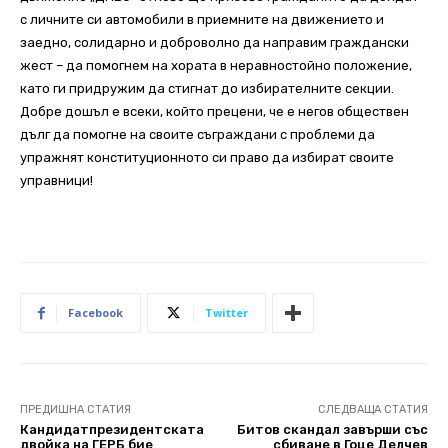
с личните си автомобили в приемните на движението и
заедно, солидарно и доброволно да направим граждански
жест – да помогнем на хората в неравностойно положение,
като ги придружим да стигнат до избирателните секции.
Добре дошъл е всеки, който прецени, че е негов обществен
дълг да помогне на своите съграждани с проблеми да
упражнят конституционното си право да избират своите
управници!
Facebook
Twitter
ПРЕДИШНА СТАТИЯ
СЛЕДВАЩА СТАТИЯ
Кандидатпрезидентската
Битов скандал завърши със
двойка на ГЕРБ бие
сбиване в Гоце Делчев