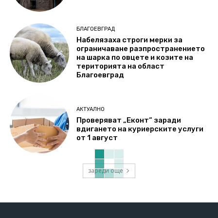
БЛАГОЕВГРАД
Набелязаха строги мерки за
ограничаване разпространението
на шарка по овцете и козите на
територията на област
Благоевград
АКТУАЛНО
Проверяват „Еконт“ заради
вдигането на куриерските услуги
от 1 август
зареди още