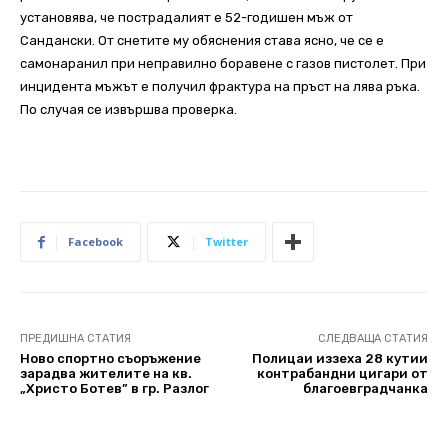
установява, че пострадалият е 52-годишен мъж от
Сандански. От снетите му обяснения става ясно, че се е
самонаранил при неправилно боравене с газов пистолет. При
инцидента мъжът е получил фрактура на пръст на лява ръка.
По случая се извършва проверка.
Facebook
Twitter
ПРЕДИШНА СТАТИЯ
СЛЕДВАЩА СТАТИЯ
Ново спортно съоръжение
Полицаи иззеха 28 кутии
зарадва жителите на кв.
контрабандни цигари от
„Христо Ботев” в гр. Разлог
благоевградчанка