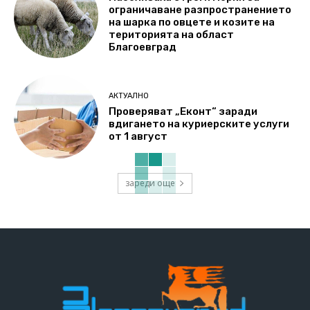
ограничаване разпространението
на шарка по овцете и козите на
територията на област
Благоевград
АКТУАЛНО
Проверяват „Еконт“ заради
вдигането на куриерските услуги
от 1 август
зареди още