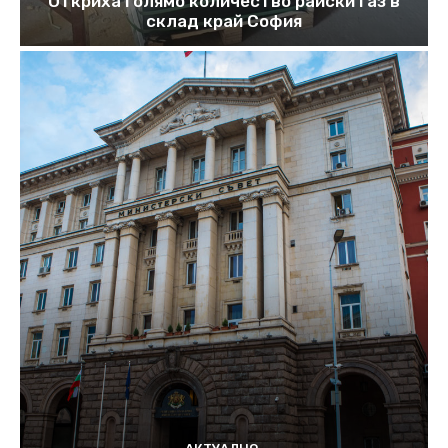
Откриха голямо количество райски газ в
склад край София