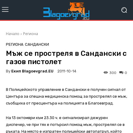
Начало
Региона
РЕГИОНА
САНДАНСКИ
Мъж се простреля в Сандански с
газов пистолет
By
Екип Blagoevgrad.EU
2011-10-14
300
0
В Полицейското управление в Сандански е получен сигнал от
Центъра за спешна медицинска помощ за прострелял се мъж,
съобщиха от пресцентъра на полицията в Благоевград.
На 13 октомври към 23.30 ч. е сигнализирал дежурен
диспечер, че при тях е потърсил помощ мъж, прострелял се в
ръката. На място е изпратен полицейски автопатрул, който