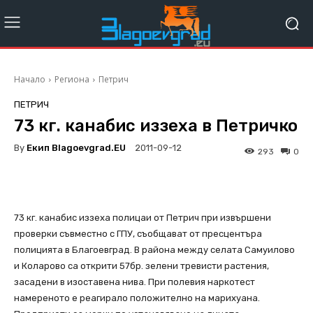
Начало
Региона
Петрич
ПЕТРИЧ
73 кг. канабис иззеха в Петричко
By
Екип Blagoevgrad.EU
2011-09-12
293
0
73 кг. канабис иззеха полицаи от Петрич при извършени
проверки съвместно с ГПУ, съобщават от пресцентъра
полицията в Благоевград. В района между селата Самуилово
и Коларово са открити 57бр. зелени тревисти растения,
засадени в изоставена нива. При полевия наркотест
намереното е реагирало положително на марихуана.