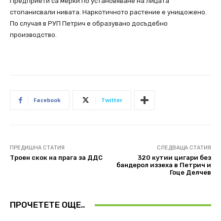
Предприети са мерки по установяване на лицата
стопанисвали нивата. Наркотичното растение е унищожено.
По случая в РУП Петрич е образувано досъдебно
производство.
Facebook
Twitter
ПРЕДИШНА СТАТИЯ
СЛЕДВАЩА СТАТИЯ
Троен скок на прага за ДДС
320 кутии цигари без
бандерол иззеха в Петрич и
Гоце Делчев
ПРОЧЕТЕТЕ ОЩЕ..