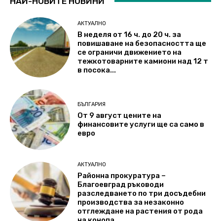
НАЙ-НОВИТЕ НОВИНИ
АКТУАЛНО
В неделя от 16 ч. до 20 ч. за
повишаване на безопасността ще
се ограничи движението на
тежкотоварните камиони над 12 т
в посока...
БЪЛГАРИЯ
От 9 август цените на
финансовите услуги ще са само в
евро
АКТУАЛНО
Районна прокуратура –
Благоевград ръководи
разследването по три досъдебни
производства за незаконно
отглеждане на растения от рода
на конопа