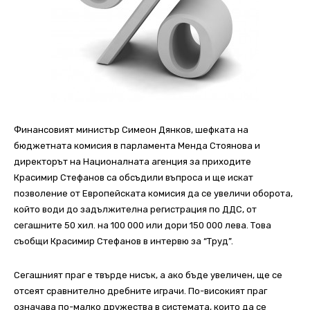
Финансовият министър Симеон Дянков, шефката на
бюджетната комисия в парламента Менда Стоянова и
директорът на Националната агенция за приходите
Красимир Стефанов са обсъдили въпроса и ще искат
позволение от Европейската комисия да се увеличи оборота,
който води до задължителна регистрация по ДДС, от
сегашните 50 хил. на 100 000 или дори 150 000 лева. Това
съобщи Красимир Стефанов в интервю за “Труд”.
Сегашният праг е твърде нисък, а ако бъде увеличен, ще се
отсеят сравнително дребните играчи. По-високият праг
означава по-малко дружества в системата, които да се