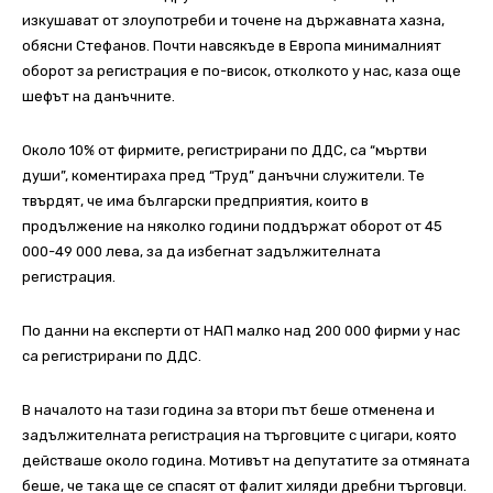
изкушават от злоупотреби и точене на държавната хазна,
обясни Стефанов. Почти навсякъде в Европа минималният
оборот за регистрация е по-висок, отколкото у нас, каза още
шефът на данъчните.
Около 10% от фирмите, регистрирани по ДДС, са “мъртви
души”, коментираха пред “Труд” данъчни служители. Те
твърдят, че има български предприятия, които в
продължение на няколко години поддържат оборот от 45
000-49 000 лева, за да избегнат задължителната
регистрация.
По данни на експерти от НАП малко над 200 000 фирми у нас
са регистрирани по ДДС.
В началото на тази година за втори път беше отменена и
задължителната регистрация на търговците с цигари, която
действаше около година. Мотивът на депутатите за отмяната
беше, че така ще се спасят от фалит хиляди дребни търговци.