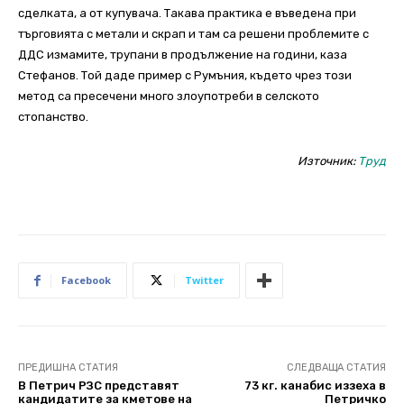
сделката, а от купувача. Такава практика е въведена при
търговията с метали и скрап и там са решени проблемите с
ДДС измамите, трупани в продължение на години, каза
Стефанов. Той даде пример с Румъния, където чрез този
метод са пресечени много злоупотреби в селското
стопанство.
Източник:
Труд
Facebook
Twitter
ПРЕДИШНА СТАТИЯ
СЛЕДВАЩА СТАТИЯ
В Петрич РЗС представят
73 кг. канабис иззеха в
кандидатите за кметове на
Петричко