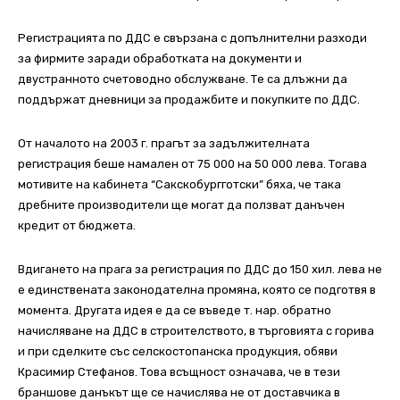
Регистрацията по ДДС е свързана с допълнителни разходи
за фирмите заради обработката на документи и
двустранното счетоводно обслужване. Те са длъжни да
поддържат дневници за продажбите и покупките по ДДС.
От началото на 2003 г. прагът за задължителната
регистрация беше намален от 75 000 на 50 000 лева. Тогава
мотивите на кабинета “Сакскобургготски” бяха, че така
дребните производители ще могат да ползват данъчен
кредит от бюджета.
Вдигането на прага за регистрация по ДДС до 150 хил. лева не
е единствената законодателна промяна, която се подготвя в
момента. Другата идея е да се въведе т. нар. обратно
начисляване на ДДС в строителството, в търговията с горива
и при сделките със селскостопанска продукция, обяви
Красимир Стефанов. Това всъщност означава, че в тези
браншове данъкът ще се начислява не от доставчика в