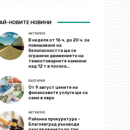
АЙ-НОВИТЕ НОВИНИ
АКТУАЛНО
В неделя от 16 ч. до 20 ч. за
повишаване на
безопасността ще се
ограничи движението на
тежкотоварните камиони
над 12 т в посока...
БЪЛГАРИЯ
От 9 август цените на
финансовите услуги ще са
само в евро
АКТУАЛНО
Районна прокуратура –
Благоевград ръководи
разследването по три