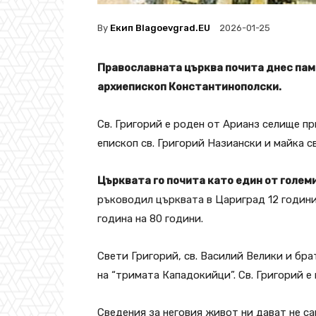
By
Екип Blagoevgrad.EU
2026-01-25
Православната църква почита днес паме
архиепископ Константинополски.
Св. Григорий е роден от Арианз селище пр
епископ св. Григорий Назиански и майка св
Църквата го почита като един от големи
ръководил църквата в Цариград 12 години 
година на 80 години.
Свети Григорий, св. Василий Велики и бр
на “тримата Кападокийци”. Св. Григорий е
Сведения за неговия живот ни дават не са