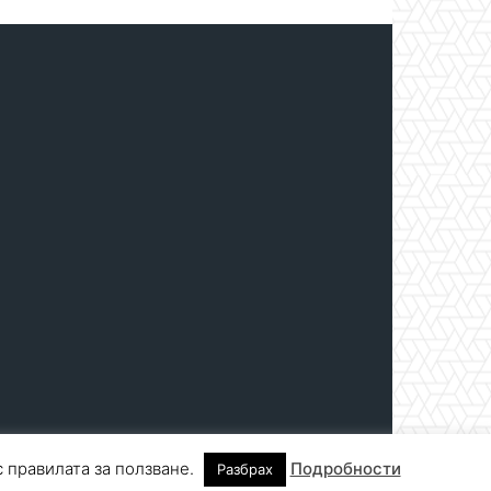
с правилата за ползване.
Подробности
Разбрах
нтакти
За реклама
СПРАВОЧНИК
СЪБИТИЯ