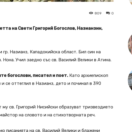
809
0
тта на Свети Григорий Богослов, Назианзин,
и гр. Назианз, Кападокийска област. Бил син на
. Нона. Учил заедно със св. Василий Велики в Атина.
те богослови, писател и поет.
Като архиепископ
и се оттеглил в Назианз, дето и починал в 390
ат му св. Григорий Нисийски образуват тризвездието
 майстор на словото и на стихотворната реч.
мо писанията на св. Василий Велики и блажени