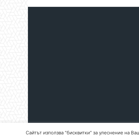
Сайтът използва "бисквитки" за улеснение на Ваш
© Blagoevgrad.EU 2010 - 2026
Общи условия
|