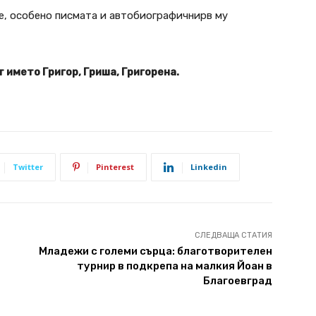
е, особено писмата и автобиографичнирв му
 името Григор, Гриша, Григорена.
Twitter
Pinterest
Linkedin
СЛЕДВАЩА СТАТИЯ
Младежи с големи сърца: благотворителен
турнир в подкрепа на малкия Йоан в
Благоевград