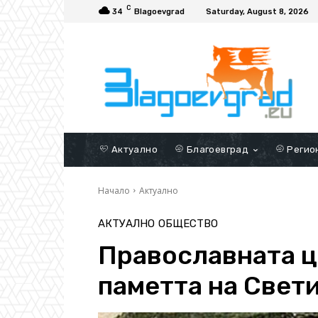
C
34
Blagoevgrad
Saturday, August 8, 2026
Актуално
Благоевград
Регио
Начало
Актуално
АКТУАЛНО
ОБЩЕСТВО
Православната ц
паметта на Свет