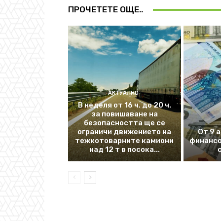
ПРОЧЕТЕТЕ ОЩЕ..
АКТУАЛНО
В неделя от 16 ч. до 20 ч.
за повишаване на
безопасността ще се
ограничи движението на
От 9 
тежкотоварните камиони
финансо
над 12 т в посока...