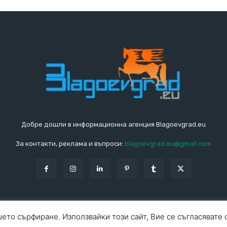
Добре дошли в информационна агенция Blagoevgrad.eu
За контакти, реклама и въпроси:
blagoevgrad.eu@gmail.com
ето сърфиране. Използвайки този сайт, Вие се съгласявате 
За ко