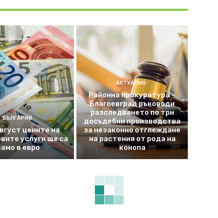
АКТУАЛНО
Районна прокуратура –
Благоевград ръководи
разследването по три
БЪЛГАРИЯ
досъдебни производства
август цените на
за незаконно отглеждане
вите услуги ще са
на растения от рода на
само в евро
конопа