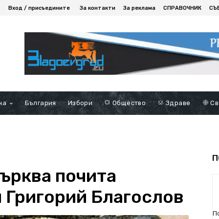
Вход / присъедините
За контакти
За реклама
СПРАВОЧНИК
СЪ
на
България
Избори
Общество
Здраве
Св
П
ърква почита
и Григорий Благослов
П