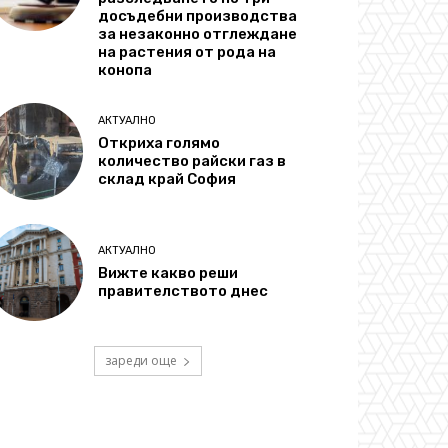
досъдебни производства
за незаконно отглеждане
на растения от рода на
конопа
АКТУАЛНО
Откриха голямо
количество райски газ в
склад край София
АКТУАЛНО
Вижте какво реши
правителството днес
зареди още