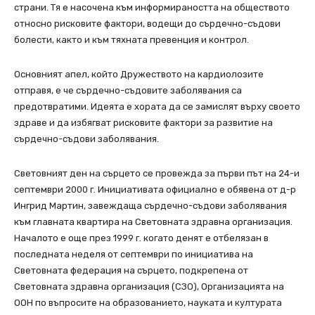
страни. Тя е насочена към информираността на обществото
относно рисковите фактори, водещи до сърдечно-съдови
болести, както и към тяхната превенция и контрол.
Основният апел, който Дружеството на кардиолозите
отправя, е че сърдечно-съдовите заболявания са
предотвратими. Идеята е хората да се замислят върху своето
здраве и да избягват рисковите фактори за развитие на
сърдечно-съдови заболявания.
Световният ден на сърцето се провежда за първи път на 24-и
септември 2000 г. Инициативата официално е обявена от д-р
Ингрид Мартин, завеждаща сърдечно-съдови заболявания
към главната квартира на Световната здравна организация.
Началото е още през 1999 г. когато денят е отбелязан в
последната неделя от септември по инициатива на
Световната федерация на сърцето, подкрепена от
Световната здравна организация (СЗО), Организацията на
ООН по въпросите на образованието, науката и културата