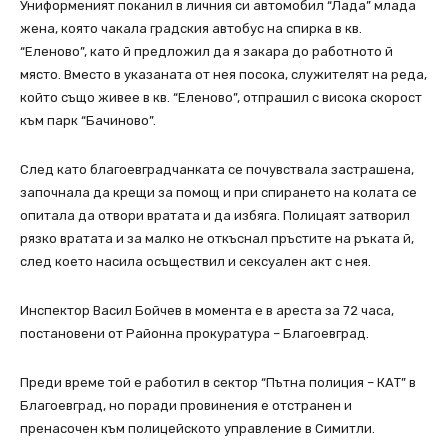
Униформеният поканил в личния си автомобил “Лада” млада
жена, която чакала градския автобус на спирка в кв.
“Еленово”, като й предложил да я закара до работното й
място. Вместо в указаната от нея посока, служителят на реда,
който също живее в кв. “Еленово”, отпрашил с висока скорост
към парк “Бачиново”.
След като благоевградчанката се почувствала застрашена,
започнала да крещи за помощ и при спирането на колата се
опитала да отвори вратата и да избяга. Полицаят затворил
рязко вратата и за малко не откъснал пръстите на ръката й,
след което насила осъществил и сексуален акт с нея.
Инспектор Васил Бойчев в момента е в ареста за 72 часа,
постановени от Районна прокуратура – Благоевград.
Преди време той е работил в сектор “Пътна полиция – КАТ” в
Благоевград, но поради провинения е отстранен и
пренасочен към полицейското управление в Симитли.