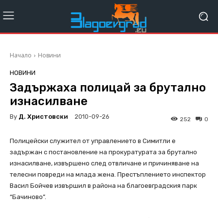
Начало
Новини
НОВИНИ
Задържаха полицай за брутално
изнасилване
By
Д. Христовски
2010-09-26
252
0
Полицейски служител от управлението в Симитли е
задържан с постановление на прокуратурата за брутално
изнасилване, извършено след отвличане и причиняване на
телесни повреди на млада жена. Престъплението инспектор
Васил Бойчев извършил в района на благоевградския парк
“Бачиново”.