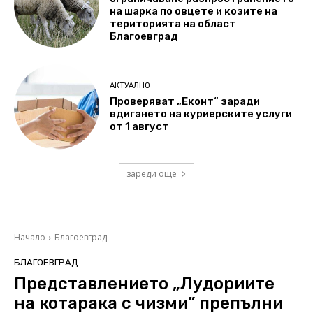
на шарка по овцете и козите на
територията на област
Благоевград
АКТУАЛНО
Проверяват „Еконт“ заради
вдигането на куриерските услуги
от 1 август
зареди още