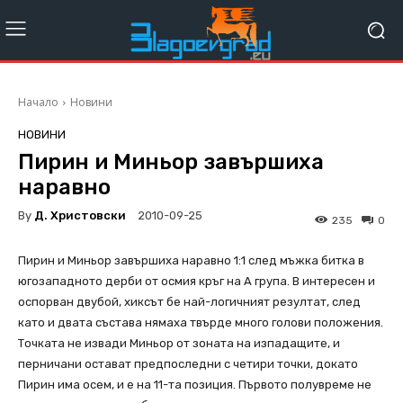
Начало
Новини
НОВИНИ
Пирин и Миньор завършиха
наравно
By
Д. Христовски
2010-09-25
235
0
Пирин и Миньор завършиха наравно 1:1 след мъжка битка в
югозападното дерби от осмия кръг на А група. В интересен и
оспорван двубой, хиксът бе най-логичният резултат, след
като и двата състава нямаха твърде много голови положения.
Точката не извади Миньор от зоната на изпадащите, и
перничани остават предпоследни с четири точки, докато
Пирин има осем, и е на 11-та позиция. Първото полувреме не