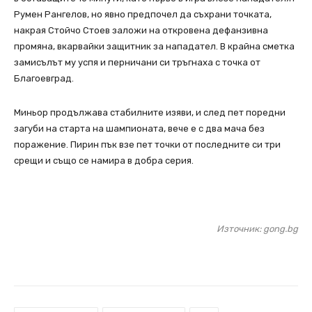
Румен Рангелов, но явно предпочел да съхрани точката,
накрая Стойчо Стоев заложи на откровена дефанзивна
промяна, вкарвайки защитник за нападател. В крайна сметка
замисълът му успя и перничани си тръгнаха с точка от
Благоевград.
Миньор продължава стабилните изяви, и след пет поредни
загуби на старта на шампионата, вече е с два мача без
поражение. Пирин пък взе пет точки от последните си три
срещи и също се намира в добра серия.
Източник: gong.bg