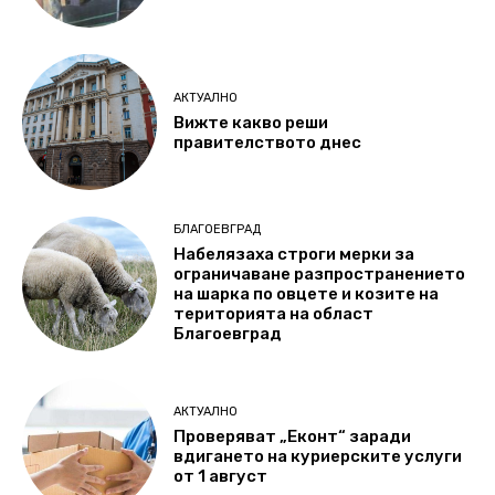
АКТУАЛНО
Вижте какво реши
правителството днес
БЛАГОЕВГРАД
Набелязаха строги мерки за
ограничаване разпространението
на шарка по овцете и козите на
територията на област
Благоевград
АКТУАЛНО
Проверяват „Еконт“ заради
вдигането на куриерските услуги
от 1 август