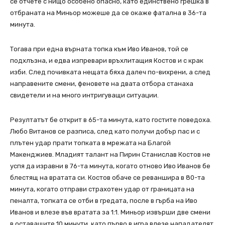
се отчете с нищо особено опасно, като единствено грешка в
отбраната на Миньор можеше да се окаже фатална в 36-та
минута.
Тогава при една върната топка към Иво Иванов, той се
подхлъзна, и едва изпревари връхлитащия Костов и с крак
изби. След почивката нещата бяха далеч по-вихрени, а след
направените смени, феновете на двата отбора станаха
свидетели и на много интригуващи ситуации.
Резултатът бе открит в 65-та минута, като гостите поведоха.
Любо Витанов се разписа, след като получи добър пас и с
плътен удар прати топката в мрежата на Благой
Макенджиев. Младият талант на Пирин Станислав Костов не
успя да изравни в 76-та минута, когато отново Иво Иванов бе
блестящ на вратата си. Костов обаче се реваншира в 80-та
минута, когато отправи страхотен удар от границата на
пеналта, топката се отби в гредата, после в гърба на Иво
Иванов и влезе във вратата за 1:1. Миньор извърши две смени
в оставащите 10 минути, като първо в игра влезе нападателят