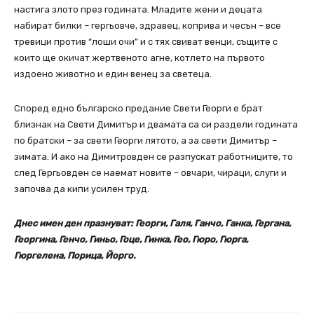
настига злото през годината. Младите жени и децата
набират билки – гергьовче, здравец, коприва и чесън – все
тревици против “лоши очи” и с тях свиват венци, същите с
които ще окичат жертвеното агне, котлето на първото
издоено животно и един венец за светеца.
Според едно българско предание Свети Георги е брат
близнак на Свети Димитър и двамата са си раздели годината
по братски – за свети Георги лятото, а за свети Димитър –
зимата. И ако на Димитровден се разпускат работниците, то
след Гергьовден се наемат новите – овчари, чираци, слуги и
започва да кипи усилен труд.
Днес имен ден празнуват: Георги, Галя, Ганчо, Ганка, Гергана,
Георгина, Генчо, Гиньо, Гоце, Гинка, Гео, Гюро, Гюрга,
Гюргелена, Порица, Йорго.