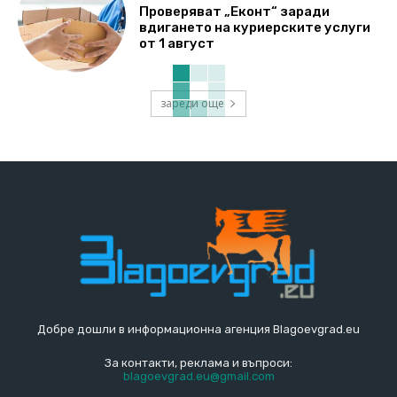
Проверяват „Еконт“ заради
вдигането на куриерските услуги
от 1 август
зареди още
Добре дошли в информационна агенция Blagoevgrad.eu
За контакти, реклама и въпроси:
blagoevgrad.eu@gmail.com