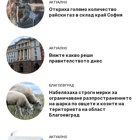
АКТУАЛНО
Откриха голямо количество
райски газ в склад край София
АКТУАЛНО
Вижте какво реши
правителството днес
БЛАГОЕВГРАД
Набелязаха строги мерки за
ограничаване разпространението
на шарка по овцете и козите на
територията на област
Благоевград
АКТУАЛНО