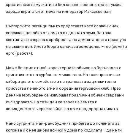
християнското му житие е бил славен военен стратег умрял
заради вярата си от меча на император Максимилиан.
Българските легенди пък го представят като славен юнак,
спасяващ девойка от ламята от долната земя. За това
светията се свързва с храбростта на армията, която празнува
на същия ден. Името Георги означава земеделец – гео (земя) и
ерго (работя).
Може би един от най-характерните обичаи за Гергьовден е
приготвянето на курбан от мъжко агне. На този празник се
събира цялото семейство и на трапезата задължително
присъства печеното агне и обредния гергьовски хляб. През
деня на Гергьовден се извършват различни обичаи свързани
със здравето
.
На този ден се заравя в земята и
великденското червено яйце, за да е плодородна нивата.
Рано сутринта, най-ранобудният прибягва до поляната за
коприва и с нея шибва всички у дома по ходилата – да не ги