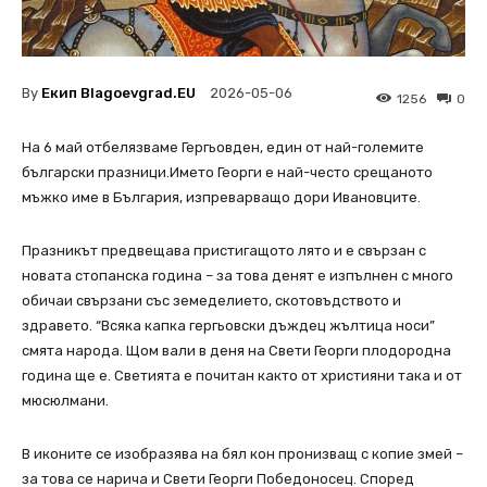
By
Екип Blagoevgrad.EU
2026-05-06
1256
0
На 6 май отбелязваме Гергьовден, един от най-големите
български празници.Името Георги е най-често срещаното
мъжко име в България, изпреварващо дори Ивановците.
Празникът предвещава пристигащото лято и е свързан с
новата стопанска година – за това денят е изпълнен с много
обичаи свързани със земеделието, скотовъдството и
здравето. “Всяка капка гергьовски дъждец жълтица носи”
смята народа. Щом вали в деня на Свети Георги плодородна
година ще е. Светията е почитан както от християни така и от
мюсюлмани.
В иконите се изобразява на бял кон пронизващ с копие змей –
за това се нарича и Свети Георги Победоносец. Според