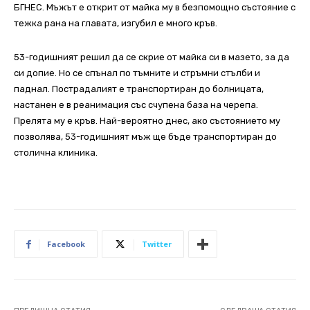
БГНЕС. Мъжът е открит от майка му в безпомощно състояние с
тежка рана на главата, изгубил е много кръв.
53-годишният решил да се скрие от майка си в мазето, за да
си допие. Но се спънал по тъмните и стръмни стълби и
паднал. Пострадалият е транспортиран до болницата,
настанен е в реанимация със счупена база на черепа.
Прелята му е кръв. Най-вероятно днес, ако състоянието му
позволява, 53-годишният мъж ще бъде транспортиран до
столична клиника.
Facebook
Twitter