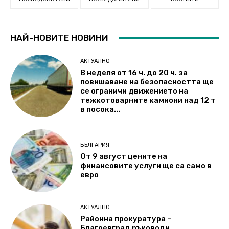
НАЙ-НОВИТЕ НОВИНИ
АКТУАЛНО
В неделя от 16 ч. до 20 ч. за
повишаване на безопасността ще
се ограничи движението на
тежкотоварните камиони над 12 т
в посока...
БЪЛГАРИЯ
От 9 август цените на
финансовите услуги ще са само в
евро
АКТУАЛНО
Районна прокуратура –
Благоевград ръководи