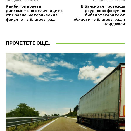
ПРЕДИШНА СТАТИЯ
СЛЕДВАЩА СТАТИЯ
Камбитов връчва
В Банско се провежда
дипломите на отличниците
двудневен форум на
от Правно-историческия
библиотекарите от
факултет в Благоевград
областите Благоевград и
Кърджали
ПРОЧЕТЕТЕ ОЩЕ..