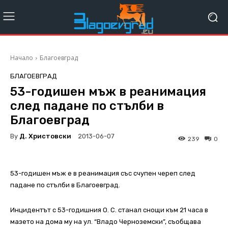
Начало
Благоевград
БЛАГОЕВГРАД
53-годишен мъж в реанимация
след падане по стълби в
Благоевград
By
Д. Христовски
2013-06-07
239
0
53-годишен мъж е в реанимация със счупен череп след
падане по стълби в Благоевград.
Инцидентът с 53-годишния О. С. станал снощи към 21 часа в
мазето на дома му на ул. “Владо Черноземски”, съобщава