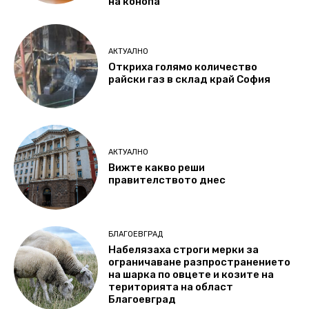
на конопа
АКТУАЛНО
Откриха голямо количество
райски газ в склад край София
АКТУАЛНО
Вижте какво реши
правителството днес
БЛАГОЕВГРАД
Набелязаха строги мерки за
ограничаване разпространението
на шарка по овцете и козите на
територията на област
Благоевград