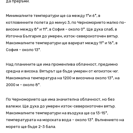
да преръми.
Минималните температури ще са между 1°и 6°, в
котловинните полета до минус 3, по Черноморието малко по-
високи между 8° и 11°, в София – около 0°. Ще духа слаб, в
Източна България до умерен, изток-североизточен вятър.
Максималните температури ще варират между 11° и 16°, в
София – около 13°.
Над планините ще има променлива облачност, предимно
средна и висока. Вятърът ще бъде умерен от югоизток-юг.
Максимална температура на 1200 м височина около 13°, на
2000 м – около 8°.
По Черноморието ще има значителна облачност, но без
валежи. Ще духа до умерен изток-североизточен вятър.
Максималните температури на въздуха ще са 13-15°,
температурата на морската вода – около 13°. Вълнението на
морето ще бъде 2-3 бала.