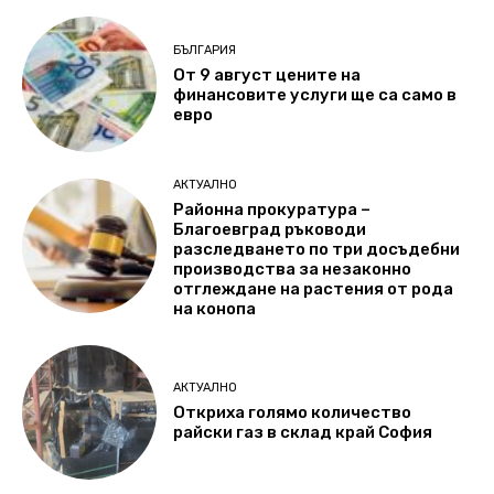
БЪЛГАРИЯ
От 9 август цените на
финансовите услуги ще са само в
евро
АКТУАЛНО
Районна прокуратура –
Благоевград ръководи
разследването по три досъдебни
производства за незаконно
отглеждане на растения от рода
на конопа
АКТУАЛНО
Откриха голямо количество
райски газ в склад край София