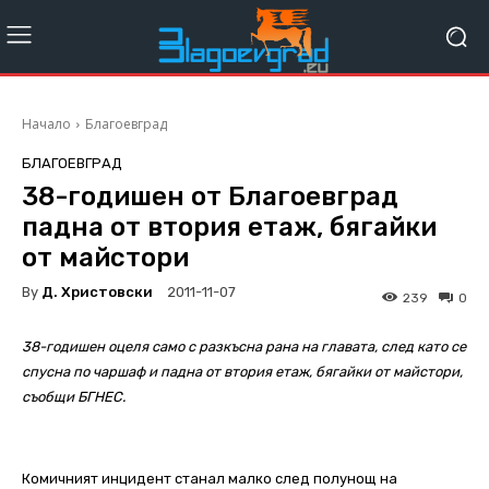
Начало
Благоевград
БЛАГОЕВГРАД
38-годишен от Благоевград
падна от втория етаж, бягайки
от майстори
By
Д. Христовски
2011-11-07
239
0
38-годишен оцеля само с разкъсна рана на главата, след като се
спусна по чаршаф и падна от втория етаж, бягайки от майстори,
съобщи БГНЕС.
Комичният инцидент станал малко след полунощ на