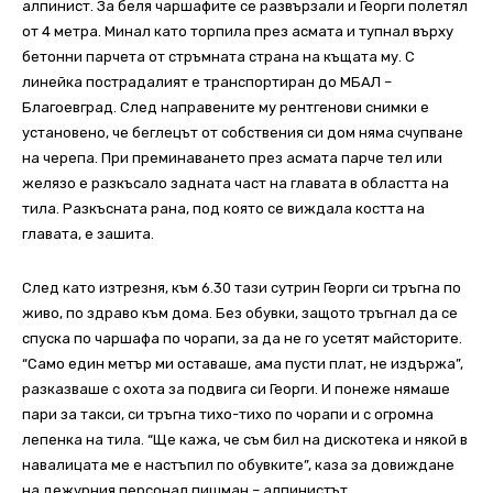
алпинист. За беля чаршафите се развързали и Георги полетял
от 4 метра. Минал като торпила през асмата и тупнал върху
бетонни парчета от стръмната страна на къщата му. С
линейка пострадалият е транспортиран до МБАЛ –
Благоевград. След направените му рентгенови снимки е
установено, че беглецът от собствения си дом няма счупване
на черепа. При преминаването през асмата парче тел или
желязо е разкъсало задната част на главата в областта на
тила. Разкъсната рана, под която се виждала костта на
главата, е зашита.
След като изтрезня, към 6.30 тази сутрин Георги си тръгна по
живо, по здраво към дома. Без обувки, защото тръгнал да се
спуска по чаршафа по чорапи, за да не го усетят майсторите.
“Само един метър ми оставаше, ама пусти плат, не издържа”,
разказваше с охота за подвига си Георги. И понеже нямаше
пари за такси, си тръгна тихо-тихо по чорапи и с огромна
лепенка на тила. “Ще кажа, че съм бил на дискотека и някой в
навалицата ме е настъпил по обувките”, каза за довиждане
на дежурния персонал пишман – алпинистът.