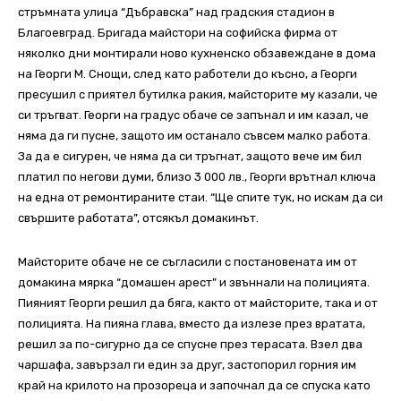
стръмната улица “Дъбравска” над градския стадион в
Благоевград. Бригада майстори на софийска фирма от
няколко дни монтирали ново кухненско обзавеждане в дома
на Георги М. Снощи, след като работели до късно, а Георги
пресушил с приятел бутилка ракия, майсторите му казали, че
си тръгват. Георги на градус обаче се запънал и им казал, че
няма да ги пусне, защото им останало съвсем малко работа.
За да е сигурен, че няма да си тръгнат, защото вече им бил
платил по негови думи, близо 3 000 лв., Георги врътнал ключа
на една от ремонтираните стаи. “Ще спите тук, но искам да си
свършите работата”, отсякъл домакинът.
Майсторите обаче не се съгласили с постановената им от
домакина мярка “домашен арест” и звъннали на полицията.
Пияният Георги решил да бяга, както от майсторите, така и от
полицията. На пияна глава, вместо да излезе през вратата,
решил за по-сигурно да се спусне през терасата. Взел два
чаршафа, завързал ги един за друг, застопорил горния им
край на крилото на прозореца и започнал да се спуска като