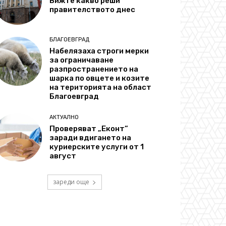
Вижте какво реши
правителството днес
БЛАГОЕВГРАД
Набелязаха строги мерки
за ограничаване
разпространението на
шарка по овцете и козите
на територията на област
Благоевград
АКТУАЛНО
Проверяват „Еконт“
заради вдигането на
куриерските услуги от 1
август
зареди още