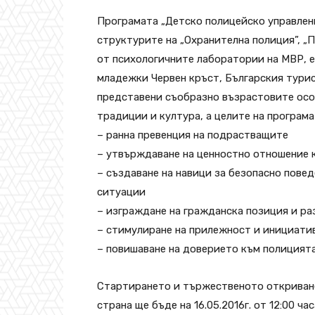
Програмата „Детско полицейско управлен
структурите на „Охранителна полиция”, „
от психологичните лаборатории на МВР, е
младежки Червен кръст, Българския тури
представени съобразно възрастовите осо
традиции и култура, а целите на програма
– ранна превенция на подрастващите
– утвърждаване на ценностно отношение 
– създаване на навици за безопасно пове
ситуации
– изграждане на гражданска позиция и р
– стимулиране на прилежност и инициати
– повишаване на доверието към полицият
Стартирането и тържественото откриване
страна ще бъде на 16.05.2016г. от 12:00 ч