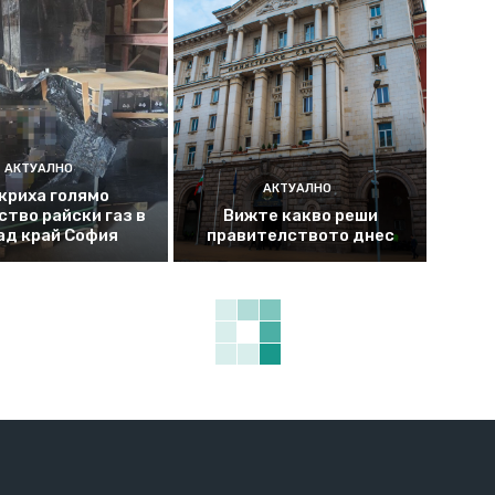
АКТУАЛНО
АКТУАЛНО
криха голямо
ство райски газ в
Вижте какво реши
ад край София
правителството днес