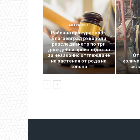
АКТУАЛНО
Районна прокуратура –
Благоевград ръководи
разследването по три
досъдебни производства
за незаконно отглеждане
От
на растения от рода на
количе
конопа
скл