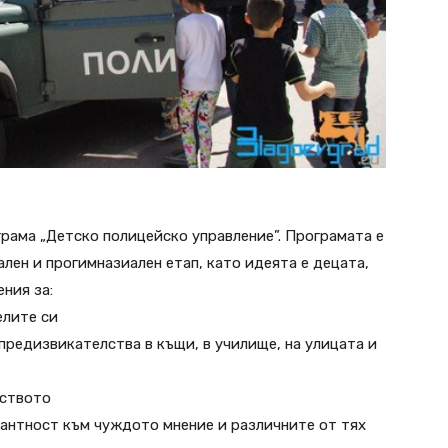
ограма „Детско полицейско управление”. Програмата е
ален и прогимназиален етап, като идеята е децата,
ения за:
елите си
предизвикателства в къщи, в училище, на улицата и
еството
ерантност към чуждото мнение и различните от тях