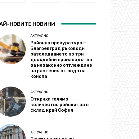
АЙ-НОВИТЕ НОВИНИ
АКТУАЛНО
Районна прокуратура –
Благоевград ръководи
разследването по три
досъдебни производства
за незаконно отглеждане
на растения от рода на
конопа
АКТУАЛНО
Откриха голямо
количество райски газ в
склад край София
АКТУАЛНО