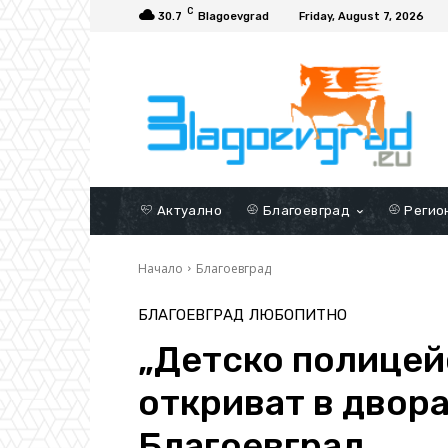
C
30.7
Blagoevgrad
Friday, August 7, 2026
Актуално
Благоевград
Регио
Начало
Благоевград
БЛАГОЕВГРАД
ЛЮБОПИТНО
„Детско полицей
откриват в двора 
Благоевград