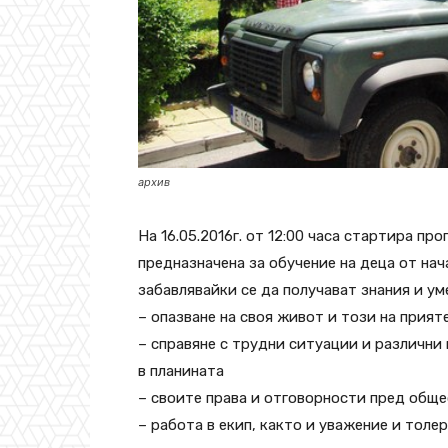
архив
На 16.05.2016г. от 12:00 часа стартира пр
предназначена за обучение на деца от нач
забавлявайки се да получават знания и ум
– опазване на своя живот и този на прият
– справяне с трудни ситуации и различни 
в планината
– своите права и отговорности пред общ
– работа в екип, както и уважение и тол