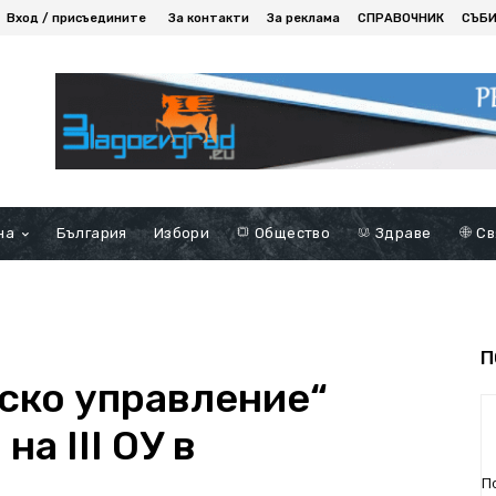
Вход / присъедините
За контакти
За реклама
СПРАВОЧНИК
СЪБ
на
България
Избори
Общество
Здраве
Св
П
ско управление“
на III OУ в
П