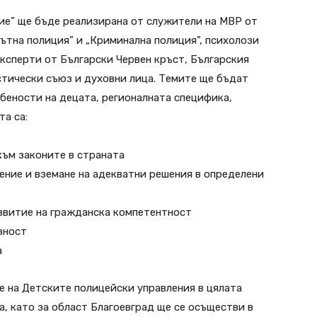
ие” ще бъде реализирана от служители на МВР от
Пътна полиция” и „Криминална полиция”, психолози
ксперти от Български Червен кръст, Българския
стически съюз и духовни лица. Темите ще бъдат
бености на децата, регионалната специфика,
та са:
към законите в страната
дение и вземане на адекватни решения в определени
азвитие на гражданска компетентност
вност
а
 на Детските полицейски управления в цялата
аса, като за област Благоевград ще се осъществи в