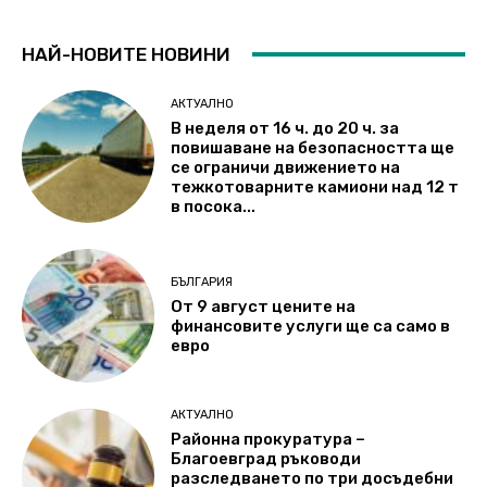
НАЙ-НОВИТЕ НОВИНИ
АКТУАЛНО
В неделя от 16 ч. до 20 ч. за
повишаване на безопасността ще
се ограничи движението на
тежкотоварните камиони над 12 т
в посока...
БЪЛГАРИЯ
От 9 август цените на
финансовите услуги ще са само в
евро
АКТУАЛНО
Районна прокуратура –
Благоевград ръководи
разследването по три досъдебни