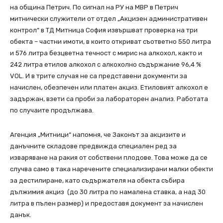
на община Петрич. По сигнал на РУ на МВР в Петрич
митнически служители от отдел „Акцизен административен
контрол“ в ТД Митница София извършват проверка на три
обекта – частни имоти, в които откриват съответно 550 литра
и 576 литра безцветна течност с мирис на алкохол, както и
242 литра етилов алкохол с алкохолно съдържание 96,4 %
VOL. И в трите случая не са представени документи за
начислен, обезпечен или платен акциз. Етиловият алкохол е
задържан, взети са проби за лабораторен анализ. Работата
по случаите продължава.
Агенция „Митници“ напомня, че Законът за акцизите и
данъчните складове предвижда специален ред за
изваряване на ракия от собствени плодове. Това може да се
случва само в така наречените специализирани малки обекти
за дестилиране, като съдържателя на обекта събира
дължимия акциз (до 30 литра по намалена ставка, а над 30
литра в пълен размер) и предоставя документ за начислен
данък.