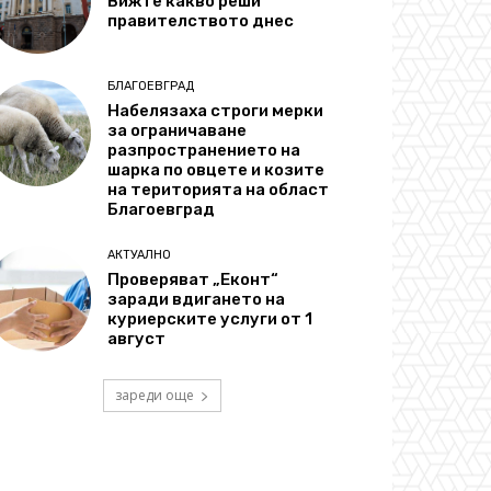
Вижте какво реши
правителството днес
БЛАГОЕВГРАД
Набелязаха строги мерки
за ограничаване
разпространението на
шарка по овцете и козите
на територията на област
Благоевград
АКТУАЛНО
Проверяват „Еконт“
заради вдигането на
куриерските услуги от 1
август
зареди още