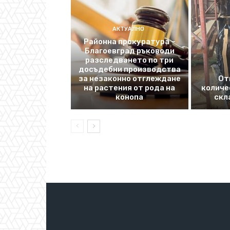
АКТУАЛНО
Районна прокуратура –
Благоевград ръководи
разследването по три
досъдебни производства
за незаконно отглеждане
От
на растения от рода на
количе
конопа
скл