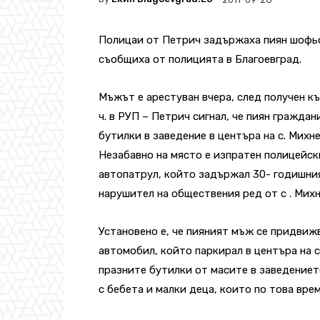
Полицаи от Петрич задържаха пиян шофьо
съобщиха от полицията в Благоевград.
Мъжът е арестуван вчера, след получен къ
ч. в РУП – Петрич сигнал, че пиян граждан
бутилки в заведение в центъра на с. Михне
Незабавно на място е изпратен полицейск
автопатрул, който задържал 30- годишни
нарушител на обществения ред от с . Михн
Установено е, че пияният мъж се придвижв
автомобил, който паркирал в центъра на с
празните бутилки от масите в заведениет
с бебета и малки деца, които по това вре