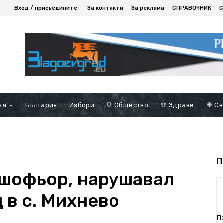
Вход / присъедините
За контакти
За реклама
СПРАВОЧНИК
С
на
България
Избори
Общество
Здраве
Св
П
шофьор, нарушавал
 в с. Михнево
П