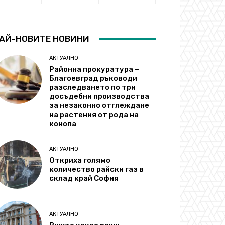
АЙ-НОВИТЕ НОВИНИ
АКТУАЛНО
Районна прокуратура –
Благоевград ръководи
разследването по три
досъдебни производства
за незаконно отглеждане
на растения от рода на
конопа
АКТУАЛНО
Откриха голямо
количество райски газ в
склад край София
АКТУАЛНО