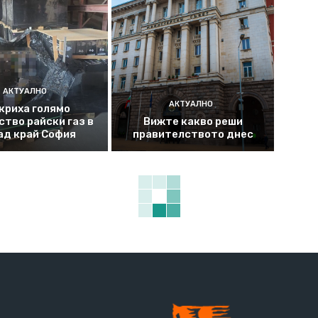
АКТУАЛНО
АКТУАЛНО
криха голямо
ство райски газ в
Вижте какво реши
ад край София
правителството днес