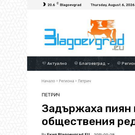
C
20.6
Blagoevgrad
Thursday, August 6, 2026
Актуално
Благоевград
Регио
Начало
Региона
Петрич
ПЕТРИЧ
Задържаха пиян 
обществения ред
By
Екип Blagoevgrad.EU
2011-09-28