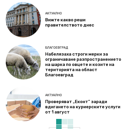
АКТУАЛНО
Вижте какво реши
правителството днес
БЛАГОЕВГРАД
Набелязаха строги мерки за
ограничаване разпространението
на шарка по овцете и козите на
територията на област
Благоевград
АКТУАЛНО
Проверяват „Еконт“ заради
вдигането на куриерските услуги
от 1 август