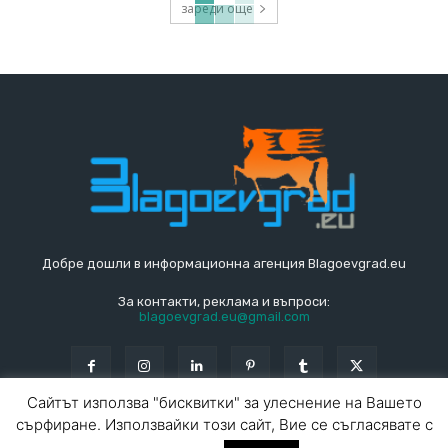
зареди още
Добре дошли в информационна агенция Blagoevgrad.eu
За контакти, реклама и въпроси:
blagoevgrad.eu@gmail.com
Сайтът използва "бисквитки" за улеснение на Вашето
сърфиране. Използвайки този сайт, Вие се съгласявате с