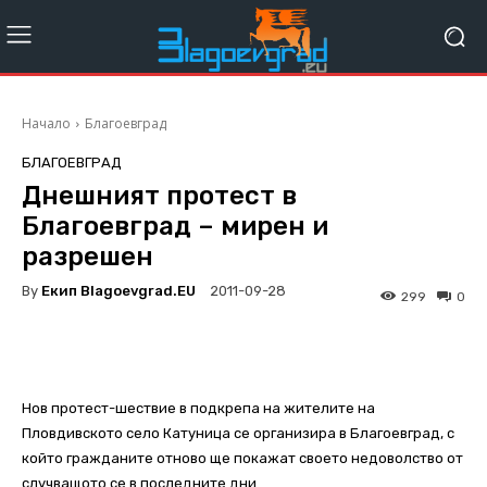
Начало
Благоевград
БЛАГОЕВГРАД
Днешният протест в
Благоевград – мирен и
разрешен
By
Екип Blagoevgrad.EU
2011-09-28
299
0
Нов протест-шествие в подкрепа на жителите на
Пловдивското село Катуница се организира в Благоевград, с
който гражданите отново ще покажат своето недоволство от
случващото се в последните дни.