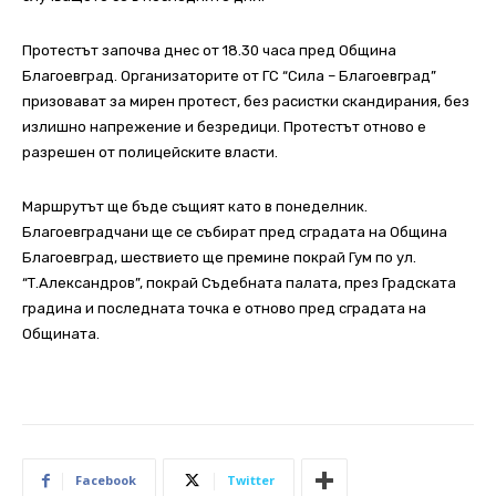
Протестът започва днес от 18.30 часа пред Община
Благоевград. Организаторите от ГС “Сила – Благоевград”
призовават за мирен протест, без расистки скандирания, без
излишно напрежение и безредици. Протестът отново е
разрешен от полицейските власти.
Маршрутът ще бъде същият като в понеделник.
Благоевградчани ще се събират пред сградата на Община
Благоевград, шествието ще премине покрай Гум по ул.
“Т.Александров”, покрай Съдебната палата, през Градската
градина и последната точка е отново пред сградата на
Общината.
Facebook
Twitter