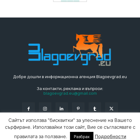
Добре дошли в информационна агенция Blagoevgrad.eu
За контакти, реклама и въпроси:
blagoevgrad.eu@gmail.com
Сайтът използва "бисквитки" за улеснение на Вашето
сърфиране. Използвайки този сайт, Вие се съгласявате с
© Blagoevgrad.EU 2010 - 2026
Общи условия
|
правилата за ползване.
Подробности
Разбрах