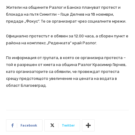
Жители на общините Разлог и Банско плануват протест и
блокада на пътя Симитли – Гоце Делчев на 18 ноември,
предаде „Фокус“. Те се организират чрез социалните мрежи.
Официално протестът е обявен за 12.00 часа, а сборен пункт е
района на комплекс „Реденката“ край Разлог.
По информация от групата, в която се организира протеста –
той е разрешен от кмета на община Разлог Красимир Герчев,
като организаторите са обявили, че провеждат протеста
срещу предстоящото увеличение на цената на водата в
област Благоевград.
Facebook
Twitter