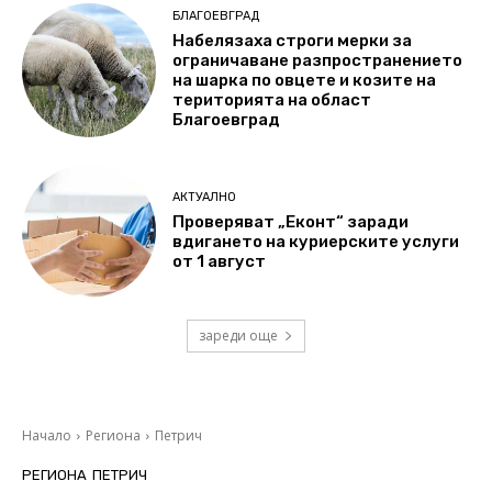
БЛАГОЕВГРАД
Набелязаха строги мерки за
ограничаване разпространението
на шарка по овцете и козите на
територията на област
Благоевград
АКТУАЛНО
Проверяват „Еконт“ заради
вдигането на куриерските услуги
от 1 август
зареди още