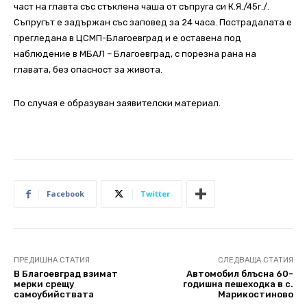
част на главта със стъклена чаша от съпруга си К.Я./45г./.
Съпругът е задържан със заповед за 24 часа. Пострадалата е
прегледана в ЦСМП-Благоевград и е оставена под
наблюдение в МБАЛ – Благоевград, с порезна рана на
главата, без опасност за живота.
По случая е образуван заявителски материал.
Facebook
Twitter
ПРЕДИШНА СТАТИЯ
СЛЕДВАЩА СТАТИЯ
В Благоевград взимат
Автомобил блъсна 60-
мерки срещу
годишна пешеходка в с.
самоубийствата
Марикостиново