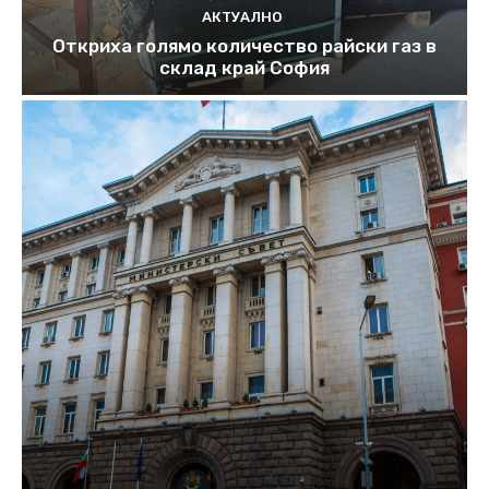
АКТУАЛНО
Откриха голямо количество райски газ в
склад край София