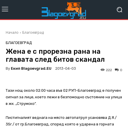
Начало
Благоевград
БЛАГОЕВГРАД
Жена е с прорезна рана на
главата след битов скандал
By
Екип Blagoevgrad.EU
2013-04-03
222
0
Тази нощ около 02:00 часа във 02 РУП-Благоевград е получен
сигнал за лице, което лежи в безпомощно състояние на улица
в жк. „Струмско”.
Пистигналият веднага на място автопатрул усановява Д.Я./
35г./ от гр.Благоевград, според която е ударена в горната