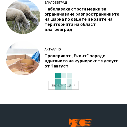
БЛАГОЕВГРАД
Набелязаха строги мерки за
ограничаване разпространението
на шарка по овцете и козите на
територията на област
Благоевград
АКТУАЛНО
Проверяват „Еконт“ заради
вдигането на куриерските услуги
от 1 август
зареди още