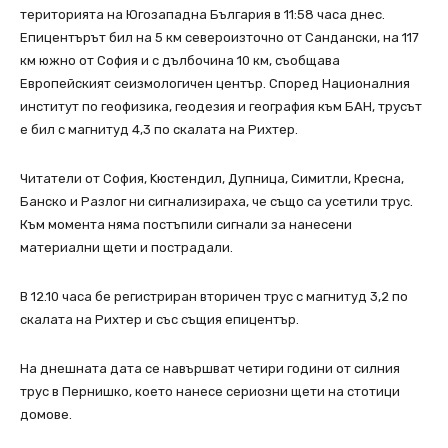
територията на Югозападна България в 11:58 часа днес.
Епицентърът бил на 5 км североизточно от Сандански, на 117
км южно от София и с дълбочина 10 км, съобщава
Европейският сеизмологичен център. Според Националния
институт по геофизика, геодезия и география към БАН, трусът
е бил с магнитуд 4,3 по скалата на Рихтер.
Читатели от София, Kюстендил, Дупница, Симитли, Кресна,
Банско и Разлог ни сигнализираха, че също са усетили трус.
Към момента няма постъпили сигнали за нанесени
материални щети и пострадали.
В 12.10 часа бе регистриран вторичен трус с магнитуд 3,2 по
скалата на Рихтер и със същия епицентър.
На днешната дата се навършват четири години от силния
трус в Пернишко, което нанесе сериозни щети на стотици
домове.