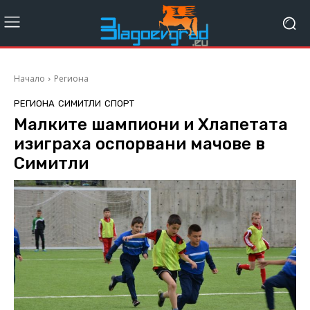
Начало
Региона
РЕГИОНА
СИМИТЛИ
СПОРТ
Малките шампиони и Хлапетата
изиграха оспорвани мачове в
Симитли