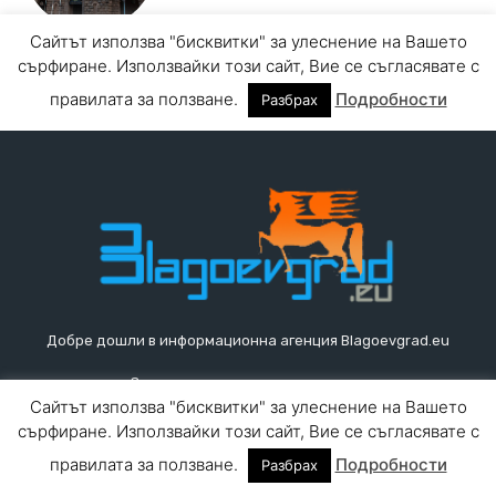
Добре дошли в информационна агенция Blagoevgrad.eu
За контакти, реклама и въпроси:
blagoevgrad.eu@gmail.com