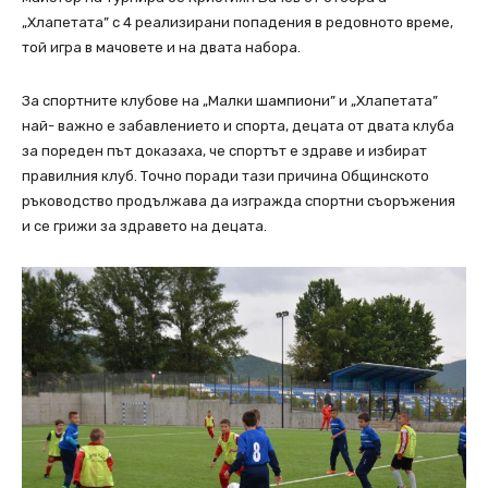
„Хлапетата” с 4 реализирани попадения в редовното време,
той игра в мачовете и на двата набора.
За спортните клубове на „Малки шампиони” и „Хлапетата”
най- важно е забавлението и спорта, децата от двата клуба
за пореден път доказаха, че спортът е здраве и избират
правилния клуб. Точно поради тази причина Общинското
ръководство продължава да изгражда спортни съоръжения
и се грижи за здравето на децата.