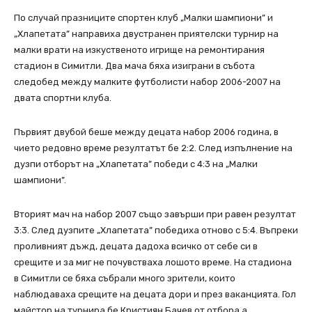
По случай празниците спортен клуб „Малки шампиони” и
„Хлапетата” направиха двустранен приятелски турнир на
малки врати на изкуственото игрище на ремонтирания
стадион в Симитли. Два мача бяха изиграни в събота
следобед между малките футболисти набор 2006-2007 на
двата спортни клуба.
Първият двубой беше между децата набор 2006 година, в
чието редовно време резултатът бе 2:2. След изпълнение на
дузпи отборът на „Хлапетата” победи с 4:3 на „Малки
шампиони”.
Вторият мач на набор 2007 също завърши при равен резултат
3:3. След дузпите „Хлапетата” победиха отново с 5:4. Въпреки
проливният дъжд, децата дадоха всичко от себе си в
срещите и за миг не почувстваха лошото време. На стадиона
в Симитли се бяха събрали много зрители, които
наблюдаваха срещите на децата дори и през ваканцията. Гол
майстор на турнира бе Кристиян Бачев от отбора а