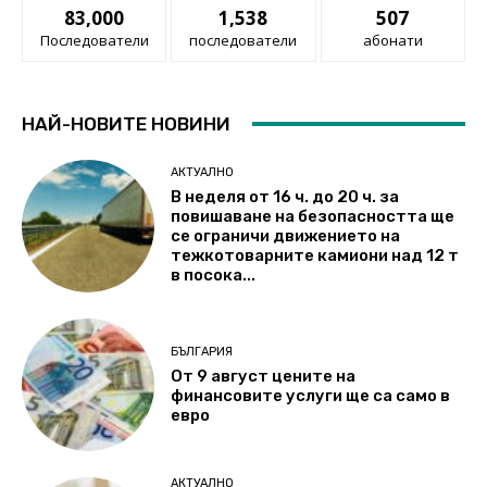
83,000
1,538
507
Последователи
последователи
абонати
НАЙ-НОВИТЕ НОВИНИ
АКТУАЛНО
В неделя от 16 ч. до 20 ч. за
повишаване на безопасността ще
се ограничи движението на
тежкотоварните камиони над 12 т
в посока...
БЪЛГАРИЯ
От 9 август цените на
финансовите услуги ще са само в
евро
АКТУАЛНО