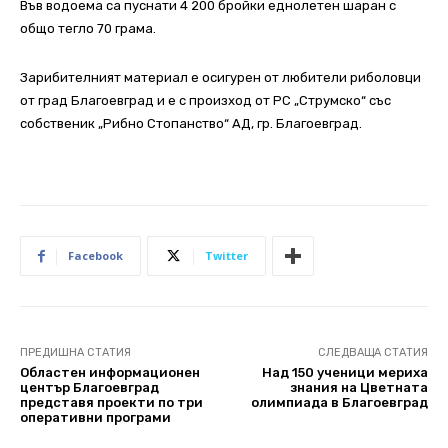
Във водоема са пуснати 4 200 бройки еднолетен шаран с
общо тегло 70 грама.
Зарибителният материал е осигурен от любители риболовци
от град Благоевград и е с произход от РС „Струмско“ със
собственик „Рибно Стопанство“ АД, гр. Благоевград.
Facebook
Twitter
ПРЕДИШНА СТАТИЯ
СЛЕДВАЩА СТАТИЯ
Областен информационен
Над 150 ученици мериха
център Благоевград
знания на Цветната
представя проекти по три
олимпиада в Благоевград
оперативни програми