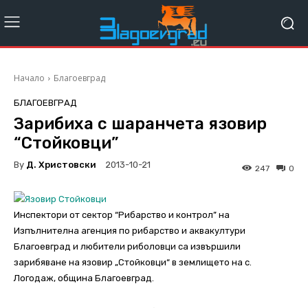
Начало
Благоевград
БЛАГОЕВГРАД
Зарибиха с шаранчета язовир
“Стойковци”
By
Д. Христовски
2013-10-21
247
0
Инспектори от сектор “Рибарство и контрол” на
Изпълнителна агенция по рибарство и аквакултури
Благоевград и любители риболовци са извършили
зарибяване на язовир „Стойковци“ в землището на с.
Логодаж, община Благоевград.