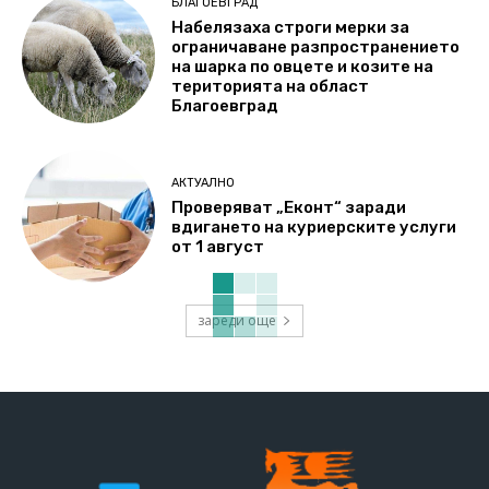
БЛАГОЕВГРАД
Набелязаха строги мерки за
ограничаване разпространението
на шарка по овцете и козите на
територията на област
Благоевград
АКТУАЛНО
Проверяват „Еконт“ заради
вдигането на куриерските услуги
от 1 август
зареди още