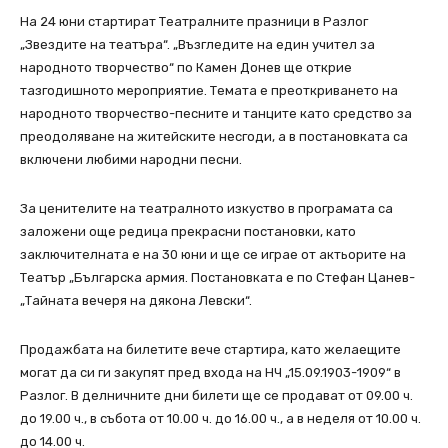
На 24 юни стартират Театралните празници в Разлог
„Звездите на театъра“. „Възгледите на един учител за
народното творчество“ по Камен Донев ще открие
тазгодишното мероприятие. Темата е преоткриването на
народното творчество-песните и танците като средство за
преодоляване на житейските несгоди, а в постановката са
включени любими народни песни.
За ценителите на театралното изкуство в програмата са
заложени още редица прекрасни постановки, като
заключителната е на 30 юни и ще се играе от актьорите на
Театър „Българска армия. Постановката е по Стефан Цанев-
„Тайната вечеря на дякона Левски“.
Продажбата на билетите вече стартира, като желаещите
могат да си ги закупят пред входа на НЧ „15.09.1903-1909“ в
Разлог. В делничните дни билети ще се продават от 09.00 ч.
до 19.00 ч., в събота от 10.00 ч. до 16.00 ч., а в неделя от 10.00 ч.
до 14.00 ч.