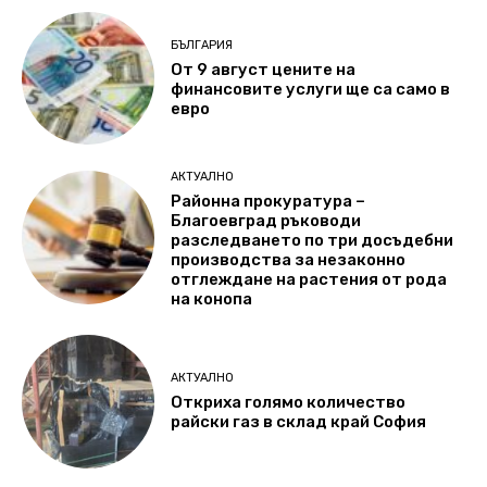
БЪЛГАРИЯ
От 9 август цените на
финансовите услуги ще са само в
евро
АКТУАЛНО
Районна прокуратура –
Благоевград ръководи
разследването по три досъдебни
производства за незаконно
отглеждане на растения от рода
на конопа
АКТУАЛНО
Откриха голямо количество
райски газ в склад край София