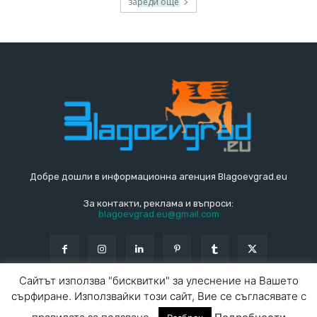
зареди още
Добре дошли в информационна агенция Blagoevgrad.eu
За контакти, реклама и въпроси:
blagoevgrad.eu@gmail.com
Сайтът използва "бисквитки" за улеснение на Вашето
сърфиране. Използвайки този сайт, Вие се съгласявате с
© Blagoevgrad.EU 2010 - 2026
Общи условия
|