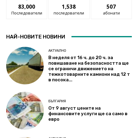
83,000
1,538
507
Последователи
последователи
абонати
НАЙ-НОВИТЕ НОВИНИ
АКТУАЛНО
В неделя от 16 ч. до 20 ч. за
повишаване на безопасността ще
се ограничи движението на
тежкотоварните камиони над 12 т
в посока...
БЪЛГАРИЯ
От 9 август цените на
финансовите услуги ще са само в
евро