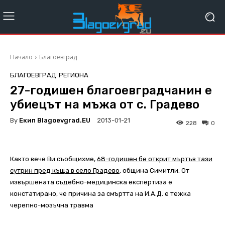
Начало
Благоевград
БЛАГОЕВГРАД
РЕГИОНА
27-годишен благоевградчанин е
убиецът на мъжа от с. Градево
By
Екип Blagoevgrad.EU
2013-01-21
228
0
Както вече Ви съобщихме,
68-годишен бе открит мъртъв тази
сутрин пред къща в село Градево
, община Симитли.
От
извършената съдебно-медицинска експертиза е
констатирано, че причина за смъртта на И.А.Д. е тежка
черепно-мозъчна травма