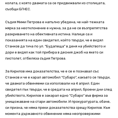
колата, с която двамата са се придвижвали из столицата,
съобщи БГНЕС.
Съдия Мими Петрова е напълно убедена, че най-тежката
мярка за неотклонение е нужна, за да не се възпрепятства
разкриването на обективната истина. Налице са и
показанията на един свидетел, който твърди, че е видял
Станков да тича по ул. “Будапеща” в деня на убийството и
дори е видял как той прибира в десния джоб на якето си
пистолет, отбеляза съдия Петрова.
За Кирилов има доказателства, че е се е познавал със
Станков и че е карал автомобил “Субаро”, какъвто се твърди,
че двамата обвиняеми са използвали на 4 април. Един
свидетел пък твърди, че в средата на април, броени дни след
убийството, Кирилов е закарал едно “Субаро” във фирма за
унищожаване на стари автомобили. И прокуратурата, обаче,
си призна, че няма преки доказателства срещу Кирилов. Към
момента държавното обвинение няма неопровержими