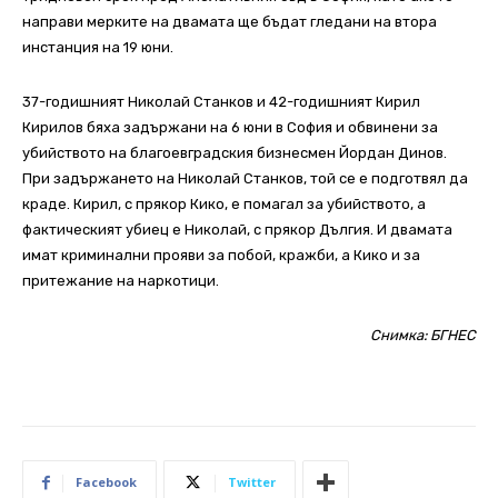
направи мерките на двамата ще бъдат гледани на втора
инстанция на 19 юни.
37-годишният Николай Станков и 42-годишният Кирил
Кирилов бяха задържани на 6 юни в София и обвинени за
убийството на благоевградския бизнесмен Йордан Динов.
При задържането на Николай Станков, той се е подготвял да
краде. Кирил, с прякор Кико, е помагал за убийството, а
фактическият убиец е Николай, с прякор Дългия. И двамата
имат криминални прояви за побой, кражби, а Кико и за
притежание на наркотици.
Снимка: БГНЕС
Facebook
Twitter