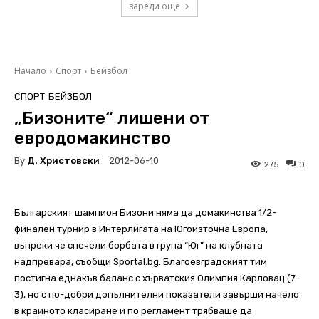
зареди още