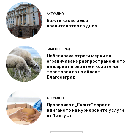
АКТУАЛНО
Вижте какво реши
правителството днес
БЛАГОЕВГРАД
Набелязаха строги мерки за
ограничаване разпространението
на шарка по овцете и козите на
територията на област
Благоевград
АКТУАЛНО
Проверяват „Еконт“ заради
вдигането на куриерските услуги
от 1 август