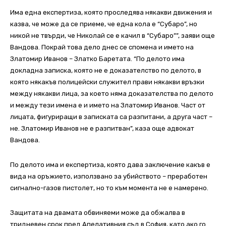
Има една експертиза, която проследява някакви движения и
казва, че може да се приеме, че една кола е “Субаро”, но
никой не твърди, че Николай се е качил в “Субаро””, заяви още
Вандова. Покрай това дело днес се спомена и името на
Златомир Иванов – Златко Баретата. “По делото има
докладна записка, която не е доказателство по делото, в
която някакъв полицейски служител прави някакви връзки
между някакви лица, за което няма доказателства по делото
и между тези имена е и името на Златомир Иванов. Част от
лицата, фигуриращи в записката са разпитани, а друга част –
не. Златомир Иванов не е разпитван”, каза още адвокат
Вандова.
По делото има и експертиза, която дава заключение какъв е
вида на оръжието, използвано за убийството – преработен
сигнално-газов пистолет, но то към момента не е намерено.
Защитата на двамата обвиняеми може да обжалва в
тридневен срок пред Апелативния съд в София, като ако го