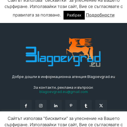
Добре дошли в информационна агенция Blagoevgrad.eu
За контакти, реклама и въпроси:
blagoevgrad.eu@gmail.com