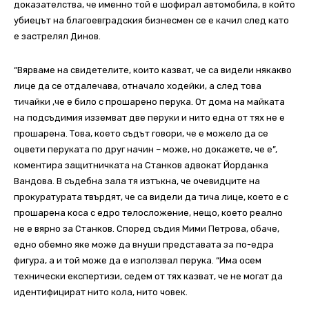
доказателства, че именно той е шофирал автомобила, в който
убиецът на благоевградския бизнесмен се е качил след като
е застрелял Динов.
“Вярваме на свидетелите, които казват, че са видели някакво
лице да се отдалечава, отначало ходейки, а след това
тичайки ,че е било с прошарено перука. От дома на майката
на подсъдимия изземват две перуки и нито една от тях не е
прошарена. Това, което съдът говори, че е можело да се
оцвети перуката по друг начин – може, но докажете, че е”,
коментира защитничката на Станков адвокат Йорданка
Вандова. В съдебна зала тя изтъкна, че очевидците на
прокуратурата твърдят, че са видели да тича лице, което е с
прошарена коса с едро телосложение, нещо, което реално
не е вярно за Станков. Според съдия Мими Петрова, обаче,
едно обемно яке може да внуши представата за по-едра
фигура, а и той може да е използвал перука. “Има осем
технически експертизи, седем от тях казват, че не могат да
идентифицират нито кола, нито човек.