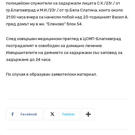
полицейски служители са задържали лицата С.К./23г./ от
гр.Благоевград и М.И./23г./ от гр.Бяла Слатина, които около
21:00 часа вчера са нанесли побой над 23-годишният Васил А.
пред домът му в жк. “Еленово” блок 54.
След извършен медицински преглед в ЦСМП-Благоевград
пострадалият е освободен за домашно лечение.
Извършителите на деянието са задържани със заповед за
задържане до 24 часа.
По случая е образуван заявителски материал.
Facebook
Twitter