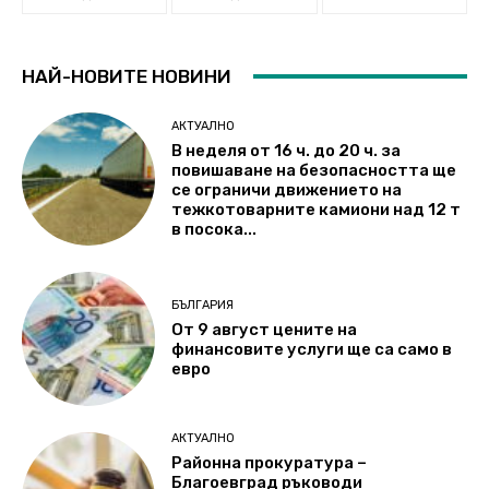
НАЙ-НОВИТЕ НОВИНИ
АКТУАЛНО
В неделя от 16 ч. до 20 ч. за
повишаване на безопасността ще
се ограничи движението на
тежкотоварните камиони над 12 т
в посока...
БЪЛГАРИЯ
От 9 август цените на
финансовите услуги ще са само в
евро
АКТУАЛНО
Районна прокуратура –
Благоевград ръководи