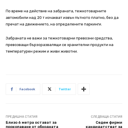
По време на действие на забраната, тежкотоварните
автомобили над 20 т изчакват извън пътното платно, без да
пречат на движението, на определените паркинги.
Забраната не важи за тежкотоварни превозни средства,
превозващи бързоразвалящи се хранителни продукти на
температурен режим и живи животни.
Facebook
Twitter
ПРЕДИШНА СТАТИЯ
СЛЕДВАЩА СТАТИЯ
Близо 6 метра остават за
Седем фирми
прокопаване от обходната
кандидатстват за