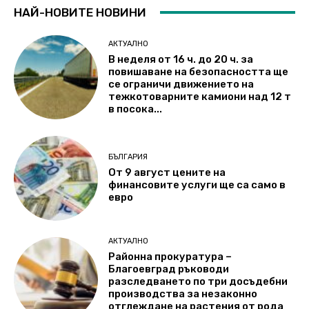
НАЙ-НОВИТЕ НОВИНИ
АКТУАЛНО
В неделя от 16 ч. до 20 ч. за
повишаване на безопасността ще
се ограничи движението на
тежкотоварните камиони над 12 т
в посока...
БЪЛГАРИЯ
От 9 август цените на
финансовите услуги ще са само в
евро
АКТУАЛНО
Районна прокуратура –
Благоевград ръководи
разследването по три досъдебни
производства за незаконно
отглеждане на растения от рода